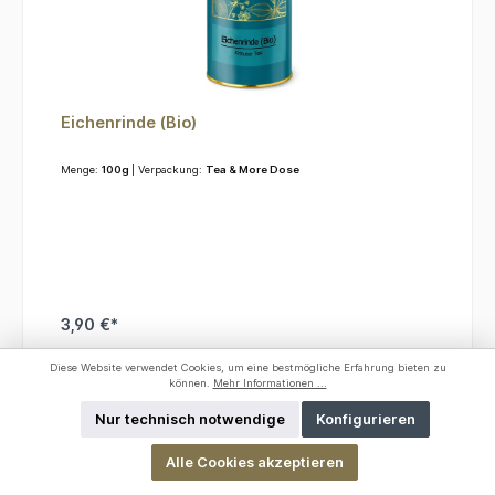
Eichenrinde (Bio)
Menge:
100g
| Verpackung:
Tea & More Dose
3,90 €*
Diese Website verwendet Cookies, um eine bestmögliche Erfahrung bieten zu
In den Warenkorb
können.
Mehr Informationen ...
Nur technisch notwendige
Konfigurieren
Alle Cookies akzeptieren