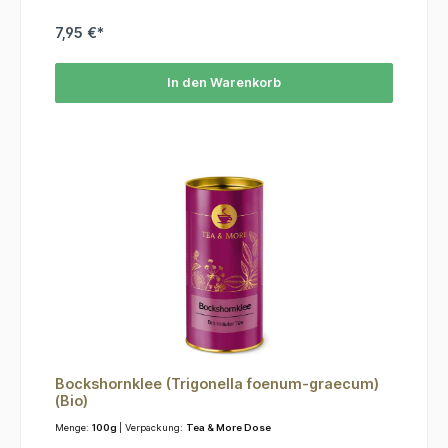
7,95 €*
In den Warenkorb
Bockshornklee (Trigonella foenum-graecum)
(Bio)
Menge:
100g
| Verpackung:
Tea & More Dose