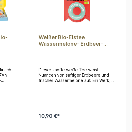
io-
Weißer Bio-Eistee
Wassermelone- Erdbeer-
Geschmack Wassermelonen-
Sonnenbad (10 Teebeutel)
irsich-
Dieser sanfte weiße Tee weist
 7x4
Nuancen von saftiger Erdbeere und
-
frischer Wassermelone auf. Ein Werk,
ojito-
das Frische und Leichtigkeit
Eistee
verkörpert – eine Aufforderung zum
hmack -
süßen Nichtstun und dazu, die
ißer Bio-
heilsame Langsamkeit eines in Sonne
er-
getauchten Tages auszukosten. Inhalt:
n-
10 Teebeutel
10,90 €*
b
In den Warenkorb