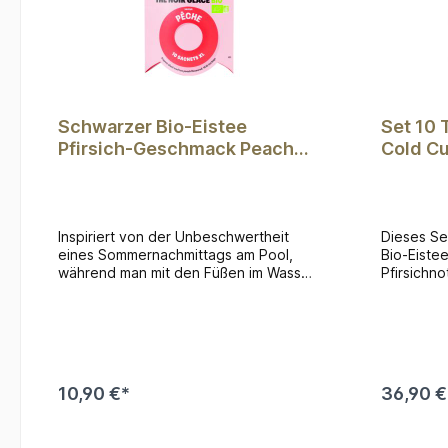
Schwarzer Bio-Eistee
Set 10 
Pfirsich-Geschmack Peach
Cold C
Party (10 Teebeutel)
Inspiriert von der Unbeschwertheit
Dieses Se
eines Sommernachmittags am Pool,
Bio-Eistee
während man mit den Füßen im Wasser
Pfirsichn
einen Eistee genießt. Dieser Tee mit
limitiert
Malzgeschmack bietet einen
Thermobec
köstlichen Kontrast zu den saftigen,
begleiten
süßen und samtigen Nuancen des
recycelte
Pfirsichs.Inhalt: 10 Teebeutel
Getränke 
kalt.Inhal
10,90 €*
36,90 €
Pfirsich-
10x4 g 1
470 ml
In den Warenkorb