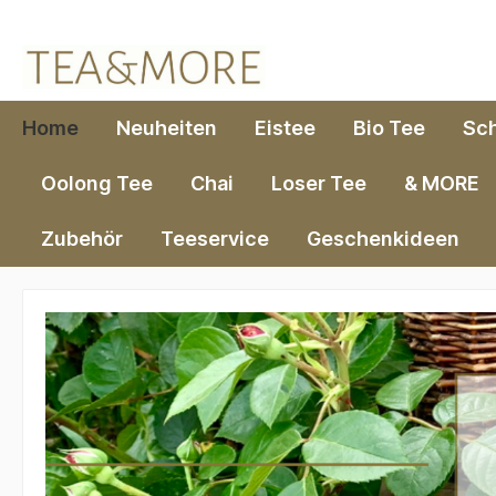
springen
Zur Hauptnavigation springen
Home
Neuheiten
Eistee
Bio Tee
Sc
Oolong Tee
Chai
Loser Tee
& MORE
Zubehör
Teeservice
Geschenkideen