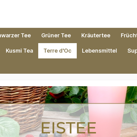
hwarzer Tee
Grüner Tee
Kräutertee
Früch
Kusmi Tea
Terre d'Oc
Lebensmittel
Su