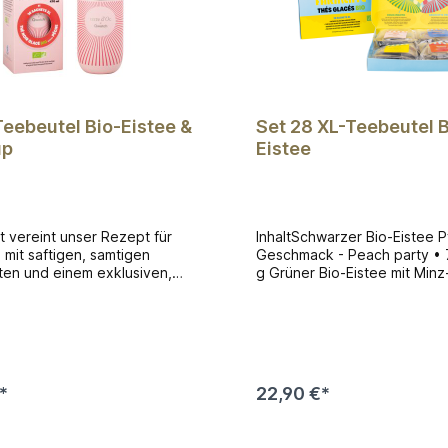
Teebeutel Bio-Eistee &
Set 28 XL-Teebeutel B
up
Eistee
t vereint unser Rezept für
InhaltSchwarzer Bio-Eistee Pf
 mit saftigen, samtigen
Geschmack - Peach party •
oten und einem exklusiven,
g Grüner Bio-Eistee mit Minz
en Qwetch Cold Cup. Der edle
Zitrusfrüchte-Geschmack - M
her wird Sie den Tag über
Sonne • 7x4 g Bio-Rooibos 
. Er besteht zu 90 % aus
Mango-Passionsfrucht-Gesc
m Edelstahl und hält
Tropische Siesta • 7x4 g We
bis zu 24 Stunden
Eistee Wassermelone-Erdbe
tSchwarzer Bio-Eistee
Geschmack - Wassermelone
*
22,90 €*
Geschmack - Peach party •
Sonnenbad • 7x2,8 g
 Thermobecher Cold Cup
In den Warenkorb
In den Warenkor