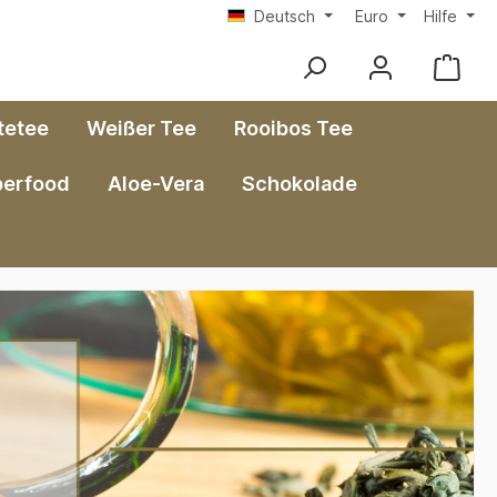
Deutsch
Euro
Hilfe
tetee
Weißer Tee
Rooibos Tee
perfood
Aloe-Vera
Schokolade