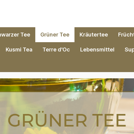
hwarzer Tee
Grüner Tee
Kräutertee
Früch
Kusmi Tea
Terre d'Oc
Lebensmittel
Su