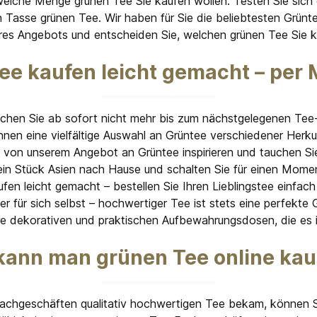
che Menge grünen Tee Sie kaufen wollen. Testen Sie sich du
ren Tasse grünen Tee. Wir haben für Sie die beliebtesten Grü
eres Angebots und entscheiden Sie, welchen grünen Tee Sie 
ee kaufen leicht gemacht – per 
hen Sie ab sofort nicht mehr bis zum nächstgelegenen Tee-
hnen eine vielfältige Auswahl an Grüntee verschiedener Herk
h von unserem Angebot an Grüntee inspirieren und tauchen Sie
in Stück Asien nach Hause und schalten Sie für einen Momen
en leicht gemacht – bestellen Sie Ihren Lieblingstee einfac
für sich selbst – hochwertiger Tee ist stets eine perfekte 
e dekorativen und praktischen Aufbewahrungsdosen, die es i
kann man grünen Tee online kau
Fachgeschäften qualitativ hochwertigen Tee bekam, können 