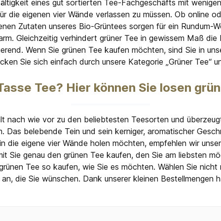
elfältigkeit eines gut sortierten Tee-Fachgeschäfts mit wenig
r die eigenen vier Wände verlassen zu müssen. Ob online od
senen Zutaten unseres Bio-Grüntees sorgen für ein Rundum-Wo
m. Gleichzeitig verhindert grüner Tee in gewissem Maß die E
isierend. Wenn Sie grünen Tee kaufen möchten, sind Sie in uns
ken Sie sich einfach durch unsere Kategorie „Grüner Tee“ und
 Tasse Tee? Hier können Sie losen grü
hlt nach wie vor zu den beliebtesten Teesorten und überzeugt
m. Das belebende Tein und sein kerniger, aromatischer Ges
 in die eigene vier Wände holen möchten, empfehlen wir uns
mit Sie genau den grünen Tee kaufen, den Sie am liebsten mög
grünen Tee so kaufen, wie Sie es möchten. Wählen Sie nicht 
an, die Sie wünschen. Dank unserer kleinen Bestellmengen ha