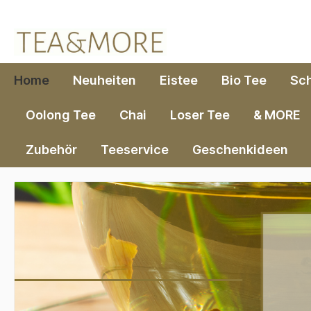
springen
Zur Hauptnavigation springen
Home
Neuheiten
Eistee
Bio Tee
Sc
Oolong Tee
Chai
Loser Tee
& MORE
Zubehör
Teeservice
Geschenkideen