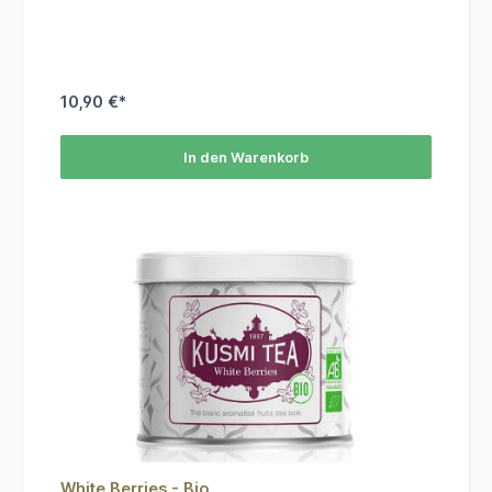
Raffinesse des weißen Tees erhalten bleibt.ZutatenWeißer
Tee, Grüner Tee, natürliche Aromen von Waldfrüchten. *=
aus kontrolliert biologischem Anbau
10,90 €*
In den Warenkorb
White Berries - Bio