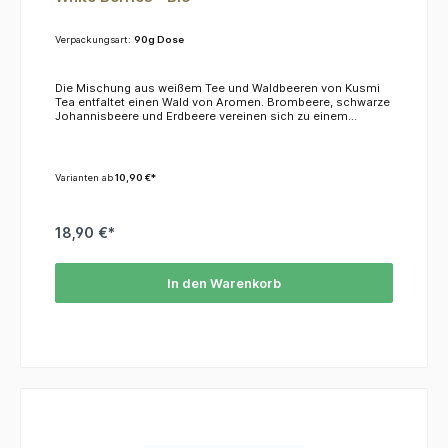
Verpackungsart:
90g Dose
Die Mischung aus weißem Tee und Waldbeeren von Kusmi
Tea entfaltet einen Wald von Aromen. Brombeere, schwarze
Johannisbeere und Erdbeere vereinen sich zu einem
einzigartigen, unverwechselbaren Aroma, wobei die
Raffinesse des weißen Tees erhalten bleibt.ZutatenWeißer
Tee, Grüner Tee, natürliche Aromen von Waldfrüchten. *=
aus kontrolliert biologischem Anbau
Varianten ab
10,90 €*
18,90 €*
In den Warenkorb