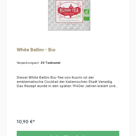
White Bellini - Bio
Verpackungsart:
20 Teebeutel
Dieser White Bellini Bio-Tee von Kusmi ist der
emblematische Cocktail der italienischen Stadt Venedig.
Das Rezept wurde in den späten 1940er Jahren kreiert und
beinhaltete neben Prosecco auch den Nektar von
vorzugsweise weißen Pfirsichen. Seine rosa-orange Farbe
verleiht ihm eine sinnliche Note, der weiße Tee verwöhnt die
Sinne mit einem Pfirsich-Aprikosen-Aroma. KoffeinDieser
Tee enthält kein KoffeinZutatenGrüner Tee*, natürliche
Aromen *= aus kontrolliert biologischem Anbau
10,90 €*