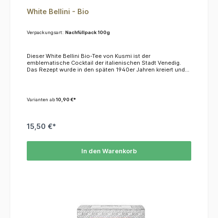
White Bellini - Bio
Verpackungsart:
Nachfüllpack 100g
Dieser White Bellini Bio-Tee von Kusmi ist der
emblematische Cocktail der italienischen Stadt Venedig.
Das Rezept wurde in den späten 1940er Jahren kreiert und
beinhaltete neben Prosecco auch den Nektar von
vorzugsweise weißen Pfirsichen. Seine rosa-orange Farbe
verleiht ihm eine sinnliche Note, der weiße Tee verwöhnt die
Sinne mit einem Pfirsich-Aprikosen-Aroma. KoffeinDieser
Varianten ab
10,90 €*
Tee enthält kein KoffeinZutatenGrüner Tee*, natürliche
Aromen *= aus kontrolliert biologischem Anbau
15,50 €*
In den Warenkorb