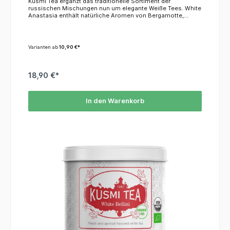
Kusmi Tea ergänzt das traditionelle Sortiment der
russischen Mischungen nun um elegante Weiße Tees. White
Anastasia enthält natürliche Aromen von Bergamotte,
Zitrone und Orangenblüten. KoffeinDieser Tee enthält 0,5 %
Koffein.ZutatenWeißer Tee, natürliche Aromen
Varianten ab
10,90 €*
18,90 €*
In den Warenkorb