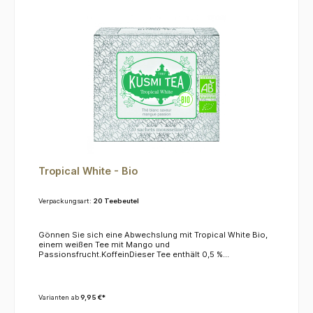
Tropical White - Bio
Verpackungsart:
20 Teebeutel
Gönnen Sie sich eine Abwechslung mit Tropical White Bio,
einem weißen Tee mit Mango und
Passionsfrucht.KoffeinDieser Tee enthält 0,5 %
Koffein.ZutatenWeißer Tee*, Grüner Tee*, Aromen (Mango,
Passionsfrucht) *= aus kontrolliert biologischem Anbau
Varianten ab
9,95 €*