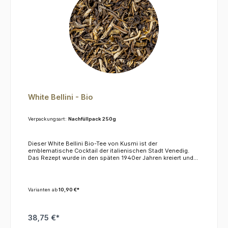
White Bellini - Bio
Verpackungsart:
Nachfüllpack 250g
Dieser White Bellini Bio-Tee von Kusmi ist der
emblematische Cocktail der italienischen Stadt Venedig.
Das Rezept wurde in den späten 1940er Jahren kreiert und
beinhaltete neben Prosecco auch den Nektar von
vorzugsweise weißen Pfirsichen. Seine rosa-orange Farbe
verleiht ihm eine sinnliche Note, der weiße Tee verwöhnt die
Sinne mit einem Pfirsich-Aprikosen-Aroma. KoffeinDieser
Varianten ab
10,90 €*
Tee enthält kein KoffeinZutatenGrüner Tee*, natürliche
Aromen *= aus kontrolliert biologischem Anbau
38,75 €*