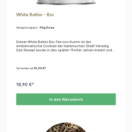
White Bellini - Bio
Verpackungsart:
90g Dose
Dieser White Bellini Bio-Tee von Kusmi ist der
emblematische Cocktail der italienischen Stadt Venedig.
Das Rezept wurde in den späten 1940er Jahren kreiert und
beinhaltete neben Prosecco auch den Nektar von
vorzugsweise weißen Pfirsichen. Seine rosa-orange Farbe
verleiht ihm eine sinnliche Note, der weiße Tee verwöhnt die
Sinne mit einem Pfirsich-Aprikosen-Aroma. KoffeinDieser
Varianten ab
10,90 €*
Tee enthält kein KoffeinZutatenGrüner Tee*, natürliche
Aromen *= aus kontrolliert biologischem Anbau
18,90 €*
In den Warenkorb