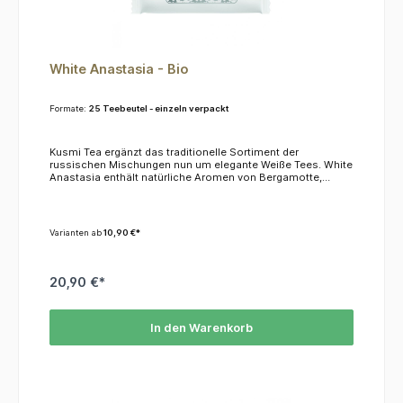
White Anastasia - Bio
Formate:
25 Teebeutel - einzeln verpackt
Kusmi Tea ergänzt das traditionelle Sortiment der
russischen Mischungen nun um elegante Weiße Tees. White
Anastasia enthält natürliche Aromen von Bergamotte,
Zitrone und Orangenblüten. KoffeinDieser Tee enthält 0,5 %
Koffein.ZutatenWeißer Tee, natürliche Aromen
Varianten ab
10,90 €*
20,90 €*
In den Warenkorb