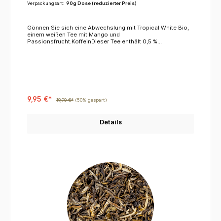
Verpackungsart:
90g Dose (reduzierter Preis)
Gönnen Sie sich eine Abwechslung mit Tropical White Bio,
einem weißen Tee mit Mango und
Passionsfrucht.KoffeinDieser Tee enthält 0,5 %
Koffein.ZutatenWeißer Tee*, Grüner Tee*, Aromen (Mango,
Passionsfrucht) *= aus kontrolliert biologischem
AnbauMHD: 01/2025
9,95 €*
19,90 €*
(50% gespart)
Details