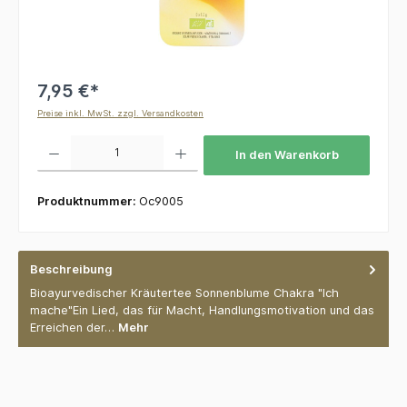
7,95 €*
Preise inkl. MwSt. zzgl. Versandkosten
Produkt Anzahl: Gib den gewünschten Wert ein oder benutze die Schaltflächen um die 
In den Warenkorb
Produktnummer:
Oc9005
Beschreibung
Bioayurvedischer Kräutertee Sonnenblume Chakra "Ich
mache"Ein Lied, das für Macht, Handlungsmotivation und das
Erreichen der…
Mehr