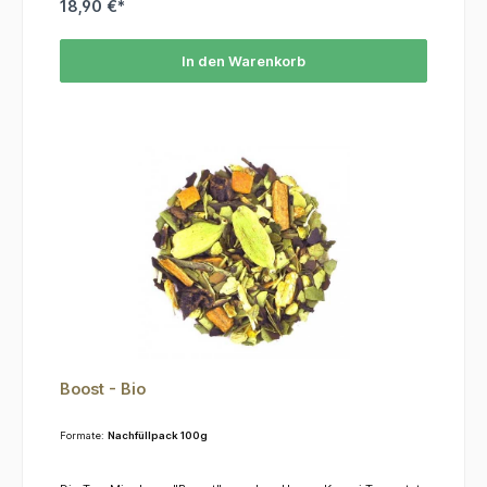
Koffein.ZutatenGrüner Tee, Mate, Zimt, Ingwer, Kardamom,
18,90 €*
natürliches Aroma
In den Warenkorb
Boost - Bio
Formate:
Nachfüllpack 100g