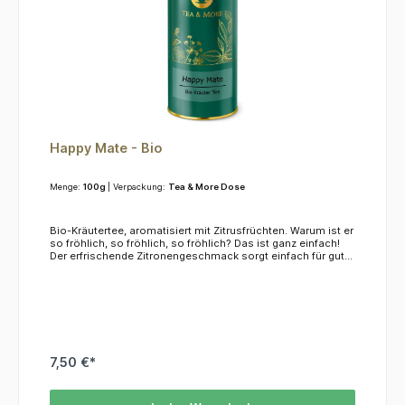
Happy Mate - Bio
Menge:
100g
| Verpackung:
Tea & More Dose
Bio-Kräutertee, aromatisiert mit Zitrusfrüchten. Warum ist er
so fröhlich, so fröhlich, so fröhlich? Das ist ganz einfach!
Der erfrischende Zitronengeschmack sorgt einfach für gute
Laune. Die Kombination mit süß-saurem Mate soll zudem
eine anregende Wirkung haben und Körper und Geist
aktivieren.ZutatenApfelstücke (Apfel*, Säuerungsmittel:
Zitronensäure), Ingwerstücke*, Lemongras*, Mate grün*
(10%), Brennnesselblätter*, Moringablätter*,
Orangenschalen*, natürliches Frucht-Aroma,
Zitronenschalen*, Ringelblumenblüten*, Zitrusöl*,
Kornblumenblüten*, Rosenblütenblätter* *aus kontrolliert
7,50 €*
biologischem Anbau