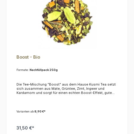
Boost - Bio
Formate:
Nachfüllpack 250g
Die Tee-Mischung "Boost" aus dem Hause Kusmi Tea setzt
sich zusammen aus Mate, Grüntee, Zimt, Ingwer und
Kardamom und sorgt für einen echten Boost-Effekt, gute
Laune, geistige Verfassung und körperliche Energie. Das
macht Boost zum perfekten Begleiter für Ihr Frühstück und
gibt Ihnen Energie für den Tag. Mate ist bekannt für seine
aktivierende Wirkung, Grüntee hat einen hohen Vitamin
Varianten ab
8,90 €*
Gehalt sowie antioxidative Wirkung. Die Gewürzmischung
schließlich beschert Ihrem Gaumen ein kleines
Feuerwerk.KoffeinDieser Tee enthält ca. 4,0 %
Koffein.ZutatenGrüner Tee, Mate, Zimt, Ingwer, Kardamom,
31,50 €*
natürliches Aroma