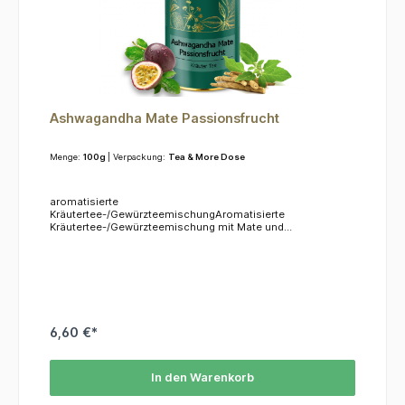
Ashwagandha Mate Passionsfrucht
Menge:
100g
| Verpackung:
Tea & More Dose
aromatisierte
Kräutertee-/GewürzteemischungAromatisierte
Kräutertee-/Gewürzteemischung mit Mate und
Ashwagandha im Vordergrund. Die tropische
Passionsfrucht unterstreicht die angenehme Ginseng-
Note.Zutaten: Mate grün (57,5%), Ashwagandha (Hinweis:
keine Einnahme während der Schwangerschaft und Stillzeit)
(10%), kandierte Ingwerstücke (Zucker, Ingwer,
Antioxidationsmittel: Zitronensäure), Aroma, süße
Brombeerblätter, Zitronengras, Lapacho,
Rosenblütenblätter, rosa Pfeffer.
6,60 €*
In den Warenkorb