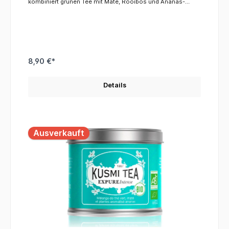
kombiniert grünen Tee mit Mate, Rooibos und Ananas-
Aromen. Genießen Sie einen Augenblick Auszeit!
KoffeinDieser Tee enthält ca. 4 % Koffein.ZutatenGrüner Tee,
Hagebutte, Mate, Rooibos, Minze, Ananasaroma,
Guaranasamen, Brennnesselblätter,
Sonnenblumenblütenblätter*Aus ökologischem Anbau
8,90 €*
Details
Ausverkauft