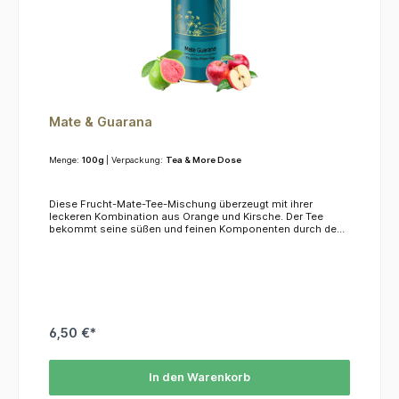
Mate & Guarana
Menge:
100g
| Verpackung:
Tea & More Dose
Diese Frucht-Mate-Tee-Mischung überzeugt mit ihrer
leckeren Kombination aus Orange und Kirsche. Der Tee
bekommt seine süßen und feinen Komponenten durch den
dezenten Einsatz kandierter Guavestücke.Zubeireitung: 8-10
Min, 1 1/2 TL / 250ml, 100*CZutaten: Apfelstücke, grüne Mate
(33%), Guavenstücke (Guave, Zucker) Zichorienwurzel,
Hagebuttenschalen, süße Brombeerblätter, Guaranasaat
(4%), natürliches Aroma, Kirschstücke.
6,50 €*
In den Warenkorb