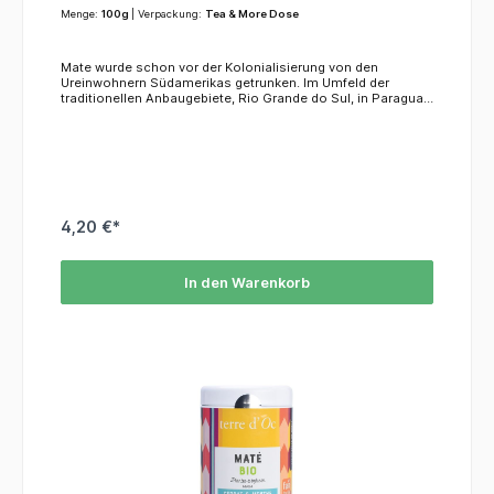
Menge:
100g
| Verpackung:
Tea & More Dose
Mate wurde schon vor der Kolonialisierung von den
Ureinwohnern Südamerikas getrunken. Im Umfeld der
traditionellen Anbaugebiete, Rio Grande do Sul, in Paraguay,
Argentinien und in Uruguay trinkt die Mehrzahl der Menschen
heutzutage Mate regelmäßig – in Argentinien trinken etwa
80 % der Bevölkerung mindestens einmal pro Woche Mate,
der Jahreskonsum beträgt 6,4 kg pro Kopf.KoffeinDieser Tee
enthält ca. 1,7 % Koffein.Der Aufguss ist gelbgrün und enthält
abhängig von der Stärke Koffein, Theobromin, Chlorophyll,
Gerbsäure, ätherisches Öl und Vanillin.
4,20 €*
In den Warenkorb