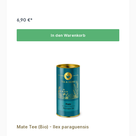
Hibiskusblüten, Aroma, Zitrusschalen, Apfelstücke,
Sonnenblumenblütenblätter, Steviablätter,
Saflorblütenblätter.
6,90 €*
In den Warenkorb
Mate Tee (Bio) - Ilex paraguensis