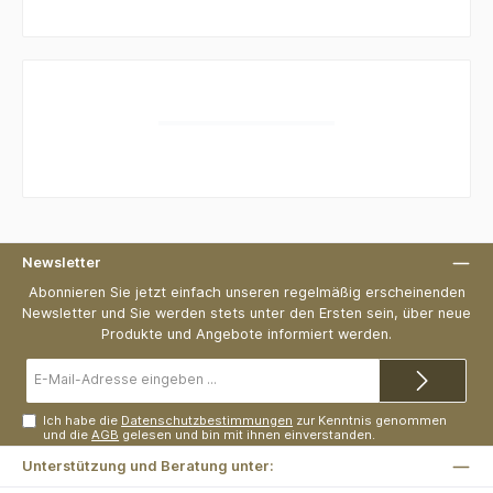
Newsletter
Abonnieren Sie jetzt einfach unseren regelmäßig erscheinenden
Newsletter und Sie werden stets unter den Ersten sein, über neue
Produkte und Angebote informiert werden.
E-
Mail-
Adresse*
Ich habe die
Datenschutzbestimmungen
zur Kenntnis genommen
und die
AGB
gelesen und bin mit ihnen einverstanden.
Unterstützung und Beratung unter: