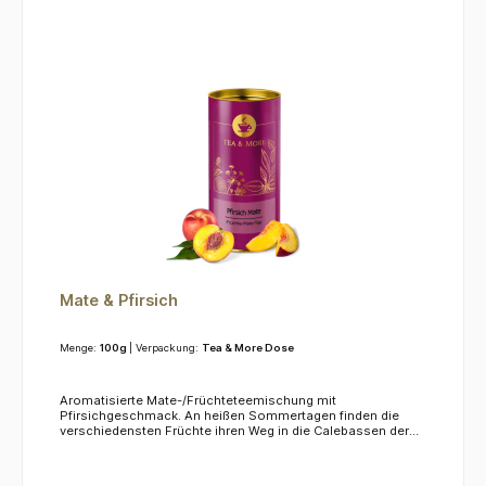
Mate & Pfirsich
Menge:
100g
| Verpackung:
Tea & More Dose
Aromatisierte Mate-/Früchteteemischung mit
Pfirsichgeschmack. An heißen Sommertagen finden die
verschiedensten Früchte ihren Weg in die Calebassen der
Südamerikaner. Der Pfirsich macht den Tee süß, fruchtig und
exotisch.Zubereitung: 8-10 Min, 1 1/2 TL / 250ml,
100*C.Zutaten: Grüne Mate (48%), Pfirsichstücke (24%),