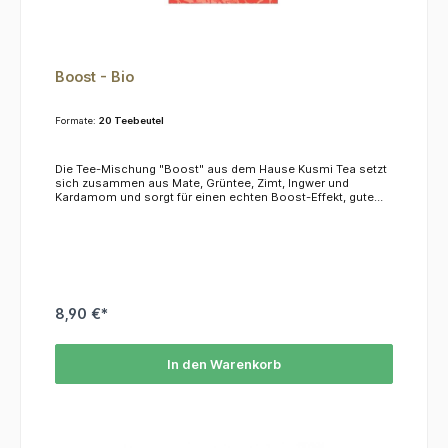
Boost - Bio
Formate:
20 Teebeutel
Die Tee-Mischung "Boost" aus dem Hause Kusmi Tea setzt
sich zusammen aus Mate, Grüntee, Zimt, Ingwer und
Kardamom und sorgt für einen echten Boost-Effekt, gute
Laune, geistige Verfassung und körperliche Energie. Das
macht Boost zum perfekten Begleiter für Ihr Frühstück und
gibt Ihnen Energie für den Tag. Mate ist bekannt für seine
aktivierende Wirkung, Grüntee hat einen hohen Vitamin
Gehalt sowie antioxidative Wirkung. Die Gewürzmischung
schließlich beschert Ihrem Gaumen ein kleines
Feuerwerk.KoffeinDieser Tee enthält ca. 4,0 %
Koffein.ZutatenGrüner Tee, Mate, Zimt, Ingwer, Kardamom,
8,90 €*
natürliches Aroma
In den Warenkorb