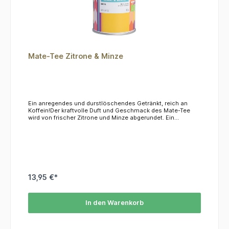
Mate-Tee Zitrone & Minze
Ein anregendes und durstlöschendes Getränkt, reich an
Koffein!Der kraftvolle Duft und Geschmack des Mate-Tee
wird von frischer Zitrone und Minze abgerundet. Ein
beliebtes Morgengetränk aus aller Welt!Sie erhalten 80g in
einem hübschen Glas.ZutatenMate* (Brasilien) 83%,
Pfefferminze* 12%, natürliches Zitronenaroma*, natürliches
Zitrusaroma** Zutaten aus biologischem Anbau.
13,95 €*
In den Warenkorb