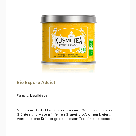
Bio Expure Addict
Formate:
Metalldose
Mit Expure Addict hat Kusmi Tea einen Wellness Tee aus
Grüntee und Mate mit feinen Grapefruit-Aromen kreiert.
Verschiedene Kräuter geben diesem Tee eine belebende
Wirkung und sorgen für eine strahlende
Schönheit.ZutatenGrüner Tee, Mate, Rotbusch, Guarana,
Löwenzahn, natürliches Aroma