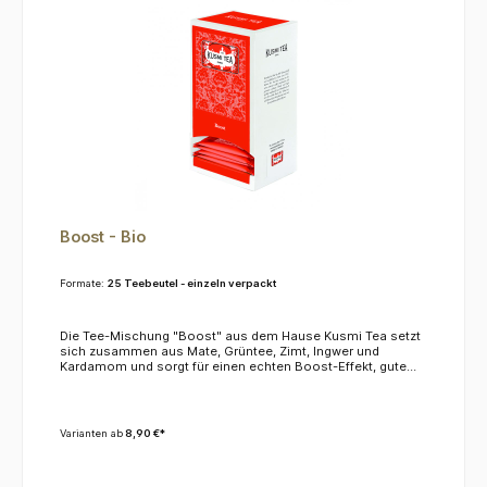
Boost - Bio
Formate:
25 Teebeutel - einzeln verpackt
Die Tee-Mischung "Boost" aus dem Hause Kusmi Tea setzt
sich zusammen aus Mate, Grüntee, Zimt, Ingwer und
Kardamom und sorgt für einen echten Boost-Effekt, gute
Laune, geistige Verfassung und körperliche Energie. Das
macht Boost zum perfekten Begleiter für Ihr Frühstück und
gibt Ihnen Energie für den Tag. Mate ist bekannt für seine
aktivierende Wirkung, Grüntee hat einen hohen Vitamin
Varianten ab
8,90 €*
Gehalt sowie antioxidative Wirkung. Die Gewürzmischung
schließlich beschert Ihrem Gaumen ein kleines
Feuerwerk.KoffeinDieser Tee enthält ca. 4,0 %