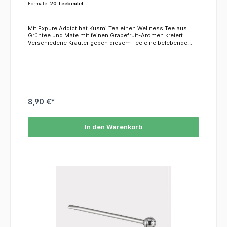
Formate:
20 Teebeutel
Mit Expure Addict hat Kusmi Tea einen Wellness Tee aus
Grüntee und Mate mit feinen Grapefruit-Aromen kreiert.
Verschiedene Kräuter geben diesem Tee eine belebende
Wirkung und sorgen für eine strahlende
Schönheit.ZutatenGrüner Tee, Mate, Rotbusch, Guarana,
Löwenzahn, natürliches Aroma
8,90 €*
In den Warenkorb