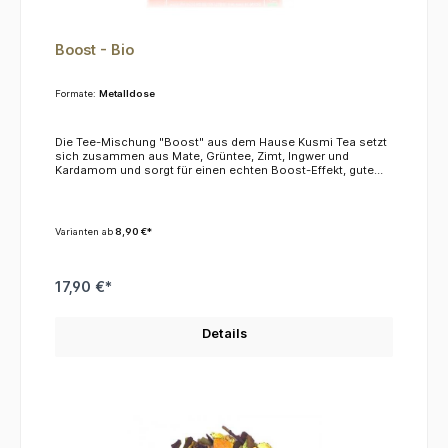
Boost - Bio
Formate:
Metalldose
Die Tee-Mischung "Boost" aus dem Hause Kusmi Tea setzt
sich zusammen aus Mate, Grüntee, Zimt, Ingwer und
Kardamom und sorgt für einen echten Boost-Effekt, gute
Laune, geistige Verfassung und körperliche Energie. Das
macht Boost zum perfekten Begleiter für Ihr Frühstück und
gibt Ihnen Energie für den Tag. Mate ist bekannt für seine
aktivierende Wirkung, Grüntee hat einen hohen Vitamin
Varianten ab
8,90 €*
Gehalt sowie antioxidative Wirkung. Die Gewürzmischung
schließlich beschert Ihrem Gaumen ein kleines
Feuerwerk.KoffeinDieser Tee enthält ca. 4,0 %
Koffein.ZutatenGrüner Tee, Mate, Zimt, Ingwer, Kardamom,
17,90 €*
natürliches Aroma
Details