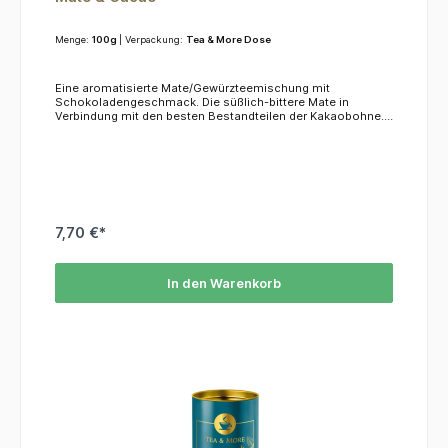
Menge:
100g
| Verpackung:
Tea & More Dose
Eine aromatisierte Mate/Gewürzteemischung mit
Schokoladengeschmack. Die süßlich-bittere Mate in
Verbindung mit den besten Bestandteilen der Kakaobohne.
Dieser Tee ist etwas für Südamerika-Kenner und
Feinschmecker!Zubereitung: 8-10 MIn, 1 1/2 TL / 250ml,
100*CZutaten: Grüne Mate (43%), Kakaokerne (24%),
Kakaoschalen (10%), Johannisbrotstücke, Zitrusschalen,
Aroma, Steviablätter
7,70 €*
In den Warenkorb