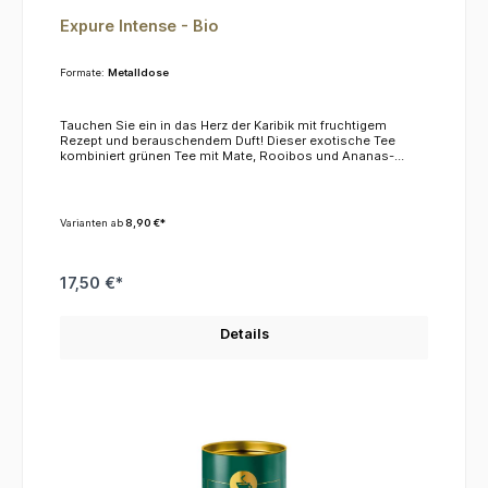
Expure Intense - Bio
Formate:
Metalldose
Tauchen Sie ein in das Herz der Karibik mit fruchtigem
Rezept und berauschendem Duft! Dieser exotische Tee
kombiniert grünen Tee mit Mate, Rooibos und Ananas-
Aromen. Genießen Sie einen Augenblick Auszeit!
KoffeinDieser Tee enthält ca. 4 % Koffein.ZutatenGrüner Tee,
Hagebutte, Mate, Rooibos, Minze, Ananasaroma,
Guaranasamen, Brennnesselblätter,
Varianten ab
8,90 €*
Sonnenblumenblütenblätter*Aus ökologischem Anbau
17,50 €*
Details