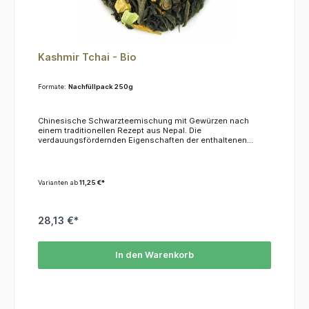
Kashmir Tchai - Bio
Formate:
Nachfüllpack 250g
Chinesische Schwarzteemischung mit Gewürzen nach
einem traditionellen Rezept aus Nepal. Die
verdauungsfördernden Eigenschaften der enthaltenen
Gewürze machen diese Teemischung zu einem
ausgezeichneten Getränk zu Mahlzeiten.KoffeinDieser Tee
enthält ca. 3,5 % Koffein.ZutatenSchwarzer Tee, Gewürze,
natürliches Aroma
Varianten ab
11,25 €*
28,13 €*
In den Warenkorb