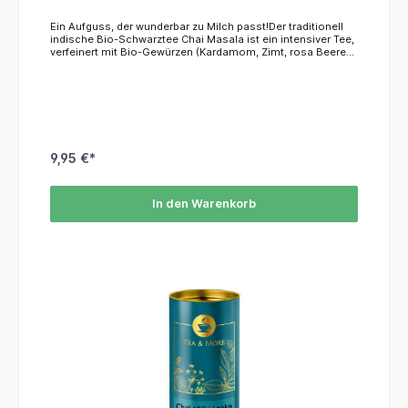
Ein Aufguss, der wunderbar zu Milch passt!Der traditionell
indische Bio-Schwarztee Chai Masala ist ein intensiver Tee,
verfeinert mit Bio-Gewürzen (Kardamom, Zimt, rosa Beeren,
Ingwer). Sie erhalten 10 Teebeutel in einer hübschen
Metalldose.ZutatenSchwarzer Tee (Indien) * 88,5%, Zimt *
5,5%, Rosa Beeren * 2%, natürliches Aroma 2%, Ingwer *
1,5%, Kardamom * 0,5%* Zutat aus biologischem Anbau.
9,95 €*
In den Warenkorb