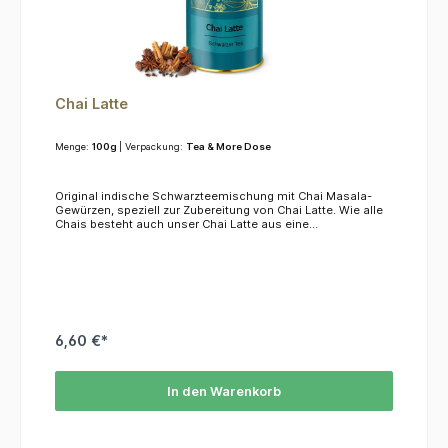
Chai Latte
Menge:
100g
| Verpackung:
Tea & More Dose
Original indische Schwarzteemischung mit Chai Masala-
Gewürzen, speziell zur Zubereitung von Chai Latte. Wie alle
Chais besteht auch unser Chai Latte aus eine
Gewürzmischung aus Cardamom, Ingwer, Zimt, Pfeffer und
Nelken auf schwarzem Tee. Diese Kombination sorgt für
eine würzige Geschmacksexplosion im Mund. Chai Latte
wird traditionell mit Milch getrunken. KoffeinDieser Tee
enthält ca. 2,5 % Koffein.ZutatenSchwarzer Tee, Anissamen,
Kardamomsaat, Ingwerstücke, schwarze Pfefferkörner,
Zimtstücke, Nelken, Zichorienwurzeln
6,60 €*
In den Warenkorb