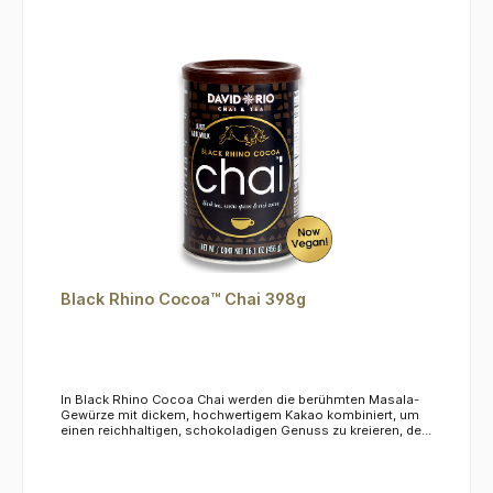
Black Rhino Cocoa™ Chai 398g
In Black Rhino Cocoa Chai werden die berühmten Masala-
Gewürze mit dickem, hochwertigem Kakao kombiniert, um
einen reichhaltigen, schokoladigen Genuss zu kreieren, der
heiß oder kalt hervorragend schmeckt. Jede köstliche Tasse
hilft, Nashörner in ihrem natürlichen Lebensraum zu
erhalten. Fügen Sie einfach Milch hinzu, oder verwenden Sie
einen veganen Milchersatz.