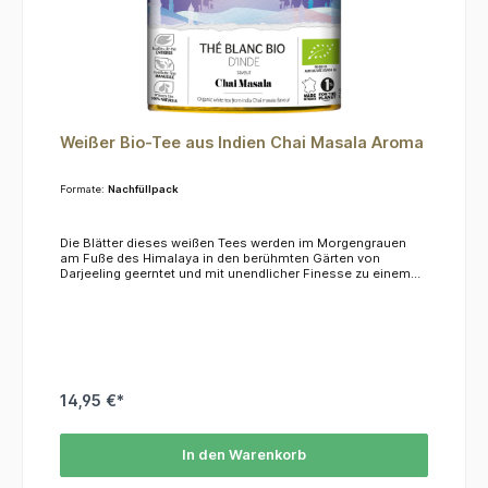
Weißer Bio-Tee aus Indien Chai Masala Aroma
Formate:
Nachfüllpack
Die Blätter dieses weißen Tees werden im Morgengrauen
am Fuße des Himalaya in den berühmten Gärten von
Darjeeling geerntet und mit unendlicher Finesse zu einem
kristallklaren Aufguss mit unzähligen aromatischen
Nuancen verarbeitet. Ein kühner Kontrast zwischen den
zarten Blättern und den würzigen Noten der großzügigen
Chai-Gewürze (Ingwer, Zimt, Nelken, Zitronengras und
weißer Pfeffer).ZutatenWeißer Tee* 52% (Indien), Gewürze
17% (Ingwer*, Zimt*, weißer Pfeffer*, Nelken*), Zitronengras*,
Fünf-Gewürze-Extrakt*, Orange*, Zitrone*, Süßholz*,
Kardamom-Extrakt*, Zimt-Extrakt*, Ingwer-Extrakt*. *Zutat aus
14,95 €*
biologischem Anbau.
In den Warenkorb