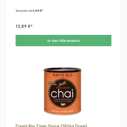
Tasse in kalte oder heiße Milch einrühren.
Varianten ab
2,00 €*
12,89 €*
In den Warenkorb
David Rio Tiger Spice (1816g Dose)