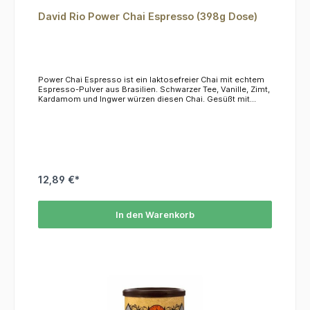
David Rio Power Chai Espresso (398g Dose)
Power Chai Espresso ist ein laktosefreier Chai mit echtem
Espresso-Pulver aus Brasilien. Schwarzer Tee, Vanille, Zimt,
Kardamom und Ingwer würzen diesen Chai. Gesüßt mit
echtem Rohrzucker und veredelt mit Espresso sorgt David
Rio Power Chai Espresso für den extra Kick. KOFFEINDieser
Tee hat einen Koffeingehalt von ca. 4,5%.ZUBEREITUNG1
Esslöffel pro Tasse in kalte oder heiße Milch einrühren.
12,89 €*
In den Warenkorb