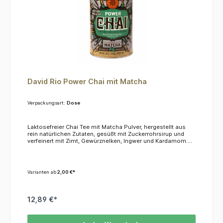
David Rio Power Chai mit Matcha
Verpackungsart:
Dose
Laktosefreier Chai Tee mit Matcha Pulver, hergestellt aus
rein natürlichen Zutaten, gesüßt mit Zuckerrohrsirup und
verfeinert mit Zimt, Gewürznelken, Ingwer und Kardamom.
David Rio, das Original aus San Francisco.KOFFEINDieser
Tee hat einen Koffeingehalt von ca. 4,5%.ZUBEREITUNG1
Esslöffel pro Tasse in kalte oder heiße Milch einrühren.
Varianten ab
2,00 €*
12,89 €*