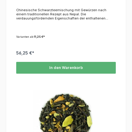
Chinesische Schwarzteemischung mit Gewürzen nach
einem traditionellen Rezept aus Nepal. Die
verdauungsfördernden Eigenschaften der enthaltenen
Gewürze machen diese Teemischung zu einem
ausgezeichneten Getränk zu Mahlzeiten.KoffeinDieser Tee
enthält ca. 3,5 % Koffein.ZutatenSchwarzer Tee, Gewürze,
natürliches Aroma
Varianten ab
11,25 €*
56,25 €*
In den Warenkorb