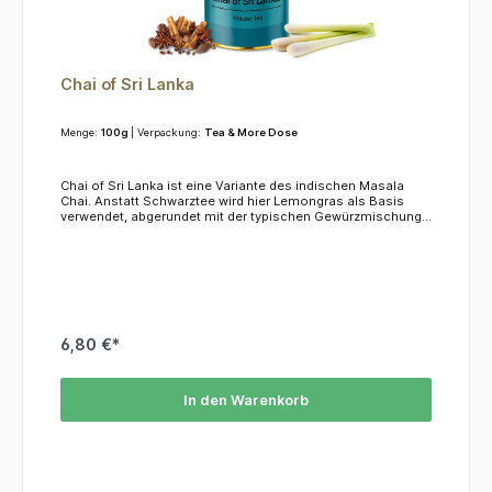
Chai of Sri Lanka
Menge:
100g
| Verpackung:
Tea & More Dose
Chai of Sri Lanka ist eine Variante des indischen Masala
Chai. Anstatt Schwarztee wird hier Lemongras als Basis
verwendet, abgerundet mit der typischen Gewürzmischung
aus Cardamom, Ingwer, Zimt, Pfeffer und Nelken. Diesen Tee
finden Sie auch unter dem Namen Eistee Lemon Chai in
unserem Shop. KoffeinDieser Tee enthält kein
Koffein.ZutatenLemongras, Zimt, Kokosnusschips,
Ananasstücke, Pfeffer, Ingwerstücke, Kardamom, Nelken,
Aroma
6,80 €*
In den Warenkorb