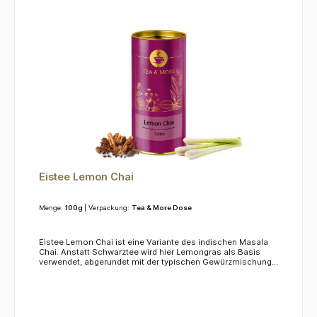
Eistee Lemon Chai
Menge:
100g
| Verpackung:
Tea & More Dose
Eistee Lemon Chai ist eine Variante des indischen Masala
Chai. Anstatt Schwarztee wird hier Lemongras als Basis
verwendet, abgerundet mit der typischen Gewürzmischung
aus Cardamom, Ingwer, Zimt, Pfeffer und Nelken. Diesen Tee
finden Sie auch unter dem Namen Chai of Sri Lanka in
unserem Shop. KoffeinDieser Tee enthält kein
Koffein.ZutatenLemongras, Zimt, Kokosnusschips,
Ananasstücke, Pfeffer, Ingwerstücke, Kardamom, Nelken,