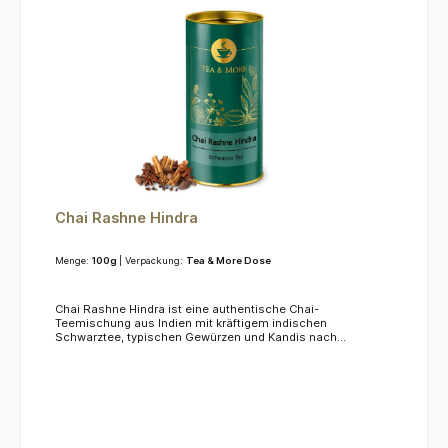
Chai Rashne Hindra
Menge:
100g
| Verpackung:
Tea & More Dose
Chai Rashne Hindra ist eine authentische Chai-
Teemischung aus Indien mit kräftigem indischen
Schwarztee, typischen Gewürzen und Kandis nach
traditioneller Masala-Rezeptur.KoffeinDieser Tee enthält ca.
2,5 % Koffein.ZutatenSchwarzer Tee, Zimt, Kandis,
Kardamom, Ingwer, Nelken, Schwarzer Pfeffer