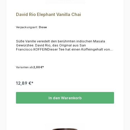
David Rio Elephant Vanilla Chai
Verpackungsart:
Dose
Süße Vanille veredelt den berühmten indischen Masala
Gewürztee. David Rio, das Original aus San
Francisco.KOFFEINDieser Tee hat einen Koffeingehalt von
ca. 2,5 %.ZUBEREITUNG1 Esslöffel pro Tasse in kalte oder
heiße Milch einrühren.
Varianten ab
2,00 €*
12,89 €*
In den Warenkorb