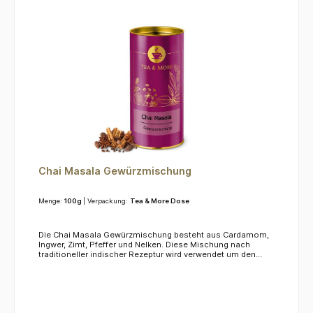
Chai Masala Gewürzmischung
Menge:
100g
| Verpackung:
Tea & More Dose
Die Chai Masala Gewürzmischung besteht aus Cardamom,
Ingwer, Zimt, Pfeffer und Nelken. Diese Mischung nach
traditioneller indischer Rezeptur wird verwendet um den
berühmten Masala Chai Tee zuzubereiten. Eine Mischung
die nicht nur mit ihrem guten Geschmack überzeugt.
KoffeinDieser Tee enthält kein Koffein.ZutatenZimt, Ingwer,
Kardamom, Nelken, schwarzer Pfeffer