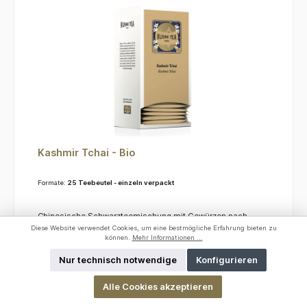
Kashmir Tchai - Bio
Formate:
25 Teebeutel - einzeln verpackt
Chinesische Schwarzteemischung mit Gewürzen nach
einem traditionellen Rezept aus Nepal. Die
Diese Website verwendet Cookies, um eine bestmögliche Erfahrung bieten zu
verdauungsfördernden Eigenschaften der enthaltenen
können.
Mehr Informationen ...
Gewürze machen diese Teemischung zu einem
ausgezeichneten Getränk zu Mahlzeiten.KoffeinDieser Tee
Nur technisch notwendige
Konfigurieren
enthält ca. 3,5 % Koffein.ZutatenSchwarzer Tee, Gewürze,
natürliches Aroma
Varianten ab
11,25 €*
Alle Cookies akzeptieren