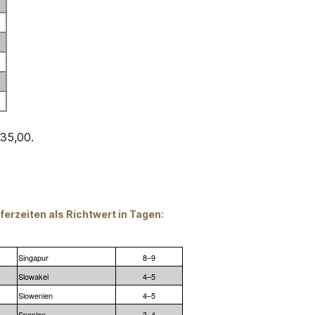
€
€
€
135,00.
ferzeiten als Richtwert in Tagen:
Singapur
8–9
Slowakei
4–5
Slowenien
4–5
Spanien
3–4