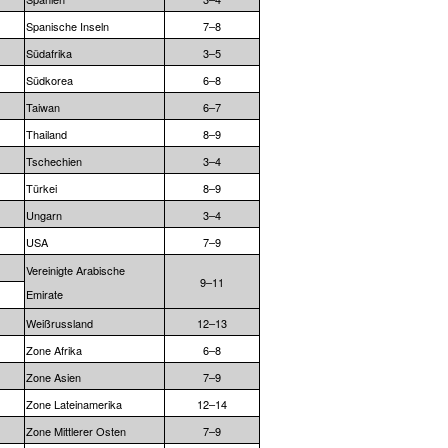
Spanische Inseln
7–8
Südafrika
3–5
Südkorea
6–8
Taiwan
6–7
Thailand
8–9
Tschechien
3–4
Türkei
8–9
Ungarn
3–4
USA
7–9
Vereinigte Arabische
9–11
Emirate
Weißrussland
12–13
Zone Afrika
6–8
Zone Asien
7–9
Zone Lateinamerika
12–14
Zone Mittlerer Osten
7–9