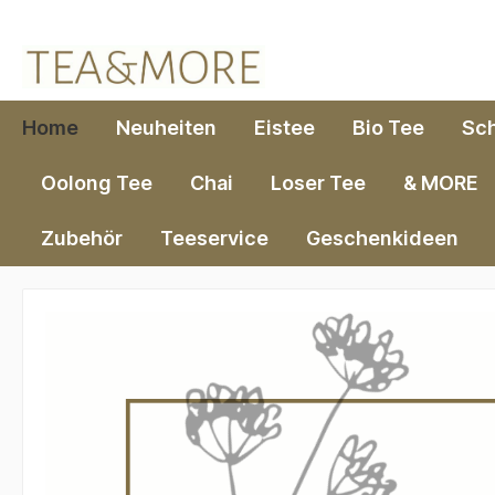
springen
Zur Hauptnavigation springen
Home
Neuheiten
Eistee
Bio Tee
Sc
Oolong Tee
Chai
Loser Tee
& MORE
Zubehör
Teeservice
Geschenkideen