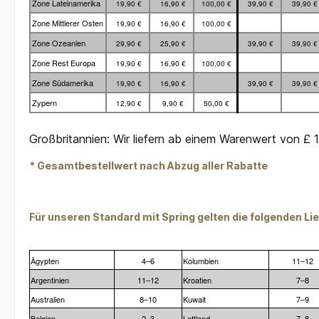
Zone Lateinamerika
19,90 €
16,90 €
100,00 €
39,90 €
39,90 
Zone Mittlerer Osten
19,90 €
16,90 €
100,00 €
Zone Ozeanien
29,90 €
25,90 €
39,90 €
39,90 
Zone Rest Europa
19,90 €
16,90 €
100,00 €
Zone Südamerika
19,90 €
16,90 €
39,90 €
39,90 
Zypern
12,90 €
9,90 €
50,00 €
Großbritannien: Wir liefern ab einem Warenwert von £ 
* Gesamtbestellwert nach Abzug aller Rabatte
Für unseren Standard mit Spring gelten die folgenden Lie
Ägypten
4–6
Kolumbien
11–12
Argentinien
11–12
Kroatien
7–8
Australien
8–10
Kuwait
7–9
Belgien
2–3
Lettland
7–8