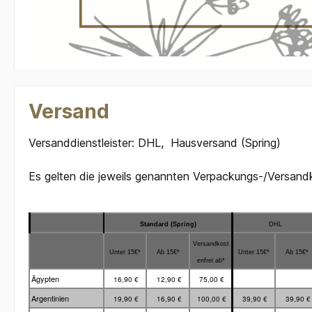
Versand
Versanddienstleister: DHL, Hausversand (Spring)
Es gelten die jeweils genannten Verpackungs-/Versand
Standard (Spring)
DHL
Versandkost
Unter 15€*
Ab 15€*
Unter 15€*
Ab 15€*
enfrei ab*
Ägypten
16,90 €
12,90 €
75,00 €
Argentinien
19,90 €
16,90 €
100,00 €
39,90 €
39,90 