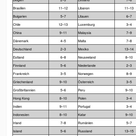
Brasilien
11–12
Libanon
11–13
Bulgarien
5–7
Litauen
6–7
Chile
12–13
Luxemburg
3–4
China
9–11
Malaysia
7–9
Dänemark
4–5
Malta
7–8
Deutschland
2–3
Mexiko
13–14
Estland
6–8
Neuseeland
8–10
Finnland
5–6
Niederlande
2–3
Frankreich
3–5
Norwegen
8–9
Griechenland
9–10
Österreich
3–5
Großbritannien
5–6
Peru
9–10
Hong Kong
8–10
Polen
3–4
Indien
9–11
Portugal
3–4
Indonesien
8–10
Katar
9–10
Irland
7–8
Rumänien
5–7
Island
5–6
Russland
13–15