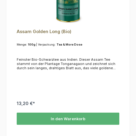
Assam Golden Long (Bio)
Menge:
100g
| Verpackung:
Tea & More Dose
Feinster Bio-Schwarztee aus Indien. Dieser Assam Tee
stammt von der Plantage Tonganagaon und zeichnet sich
durch sein langes, drahtiges Blatt aus, das viele goldene
Blattspitzen aufweist. Der Geschmack ist kräftig und würzig.
KoffeinAssam Golden Long hat einen Koffein-Gehalt von
ca. 4 % des Blattgewichtes.ZutatenSchwarzer Tee aus
kontrolliert biologischem Anbau
13,20 €*
In den Warenkorb