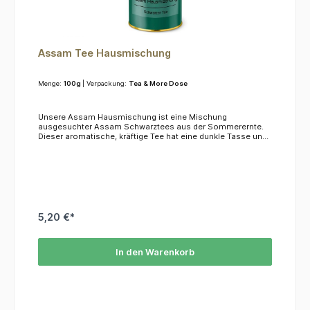
Assam Tee Hausmischung
Menge:
100g
| Verpackung:
Tea & More Dose
Unsere Assam Hausmischung ist eine Mischung
ausgesuchter Assam Schwarztees aus der Sommerernte.
Dieser aromatische, kräftige Tee hat eine dunkle Tasse und
eignet sich wunderbar für den Genuß mit Milch und/oder
Zitrone.KoffeinDie Assam Hausmischung hat einen
Koffeingehalt von ca. 4 % des
Blattgewichtes.ZutatenSchwarzer Tee
5,20 €*
In den Warenkorb