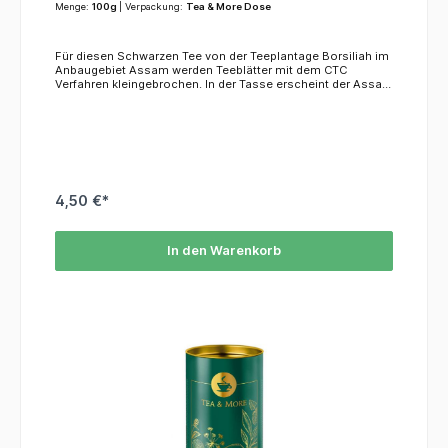
Menge:
100g
| Verpackung:
Tea & More Dose
Für diesen Schwarzen Tee von der Teeplantage Borsiliah im
Anbaugebiet Assam werden Teeblätter mit dem CTC
Verfahren kleingebrochen. In der Tasse erscheint der Assam
Borsiliah dunkel und hat einen malzigen und gewürzigen
Geschmack.KoffeinDie Assam Borsiliah hat einen
Koffeingehalt von ca. 4 % des
Blattgewichtes.ZutatenSchwarzer TeeHerkunftDer Garten
Borsiliah liegt nahe der Stadt Dibrugarh an den Ufern des
Flusses Brahmaputra. Weitläufige Waldgebiete und der Dibru
Saikhowa Nationalpark umschließen den Garten.
4,50 €*
In den Warenkorb