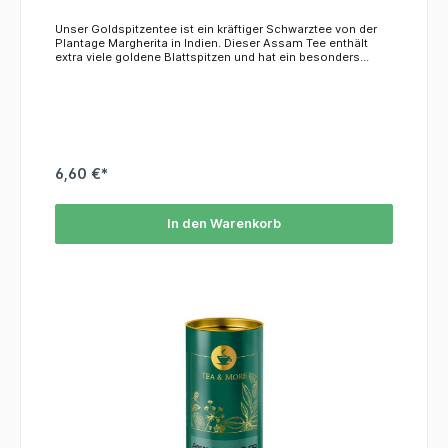
Unser Goldspitzentee ist ein kräftiger Schwarztee von der
Plantage Margherita in Indien. Dieser Assam Tee enthält
extra viele goldene Blattspitzen und hat ein besonders
malziges Aroma.KoffeinAssam Margherita hat einen Koffein
Gehalt von ca. 4% des Blattgewichtes.ZutatenSchwarzer
TeeHerkunftDer Garten Margherita liegt nahe der
gleichnamigen Stadt an den Ufern des Flusses
Brahmaputra. Weitläufige Waldgebiete und der Dibru
Saikhowa Nationalpark umschließen den Garten. Auf der
Plantage werden jährlich auf gut 600 Hektar ca. 1.700
Tonnen feinster Schwarztee produziert. Margherita ist
6,60 €*
Mitglied der McLeod-Rusell Gruppe, zu der zahlreiche
Premium-Plantagen gehören.
In den Warenkorb