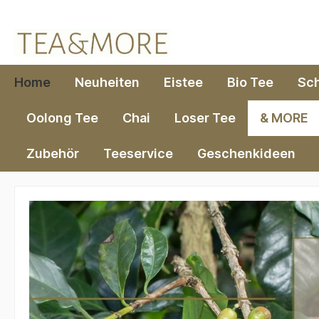
springen
Zur Hauptnavigation springen
Home
Neuheiten
Eistee
Bio Tee
Sc
Oolong Tee
Chai
Loser Tee
& MORE
Zubehör
Teeservice
Geschenkideen