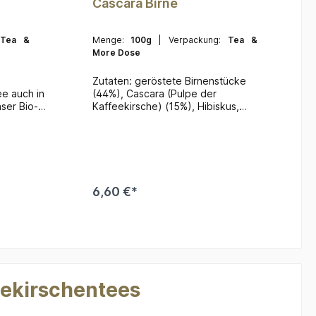
Cascara Birne
Tea &
Menge:
100g
| Verpackung:
Tea &
More Dose
Zutaten: geröstete Birnenstücke
ee auch in
(44%), Cascara (Pulpe der
ser Bio-
Kaffeekirsche) (15%), Hibiskus,
 einer
Karottenflocken, weiße
n
Bohnenschalen, natürliches Aroma,
ica-
Kornblumenblüten, Rosenblütenblätter.
 ist der
 dezent
 aus süßer
6,60 €*
re
b
In den Warenkorb
feekirschentees