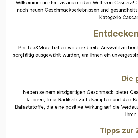
Willkommen in der faszinierenden Welt von Cascara! Ca
Kaffeekirsche) (30%), Apfelwürfel,
(50%), Bi
natürliches Aroma, natürliches
Orangensc
nach neuen Geschmackserlebnissen und gesundheitsför
Butterkeks-Aroma, Popcorn,
Popcornma
Kategorie Cascar
Ringelblumenblüten.
Aroma, na
Bio-Ringe
Entdecken 
Bei Tea&More haben wir eine breite Auswahl an hoc
sorgfältig ausgewählt wurden, um Ihnen ein unvergessl
Die 
Neben seinem einzigartigen Geschmack bietet Casca
können, freie Radikale zu bekämpfen und den Kör
Ballaststoffe, die eine positive Wirkung auf die Ver
Ihren
Tipps zur