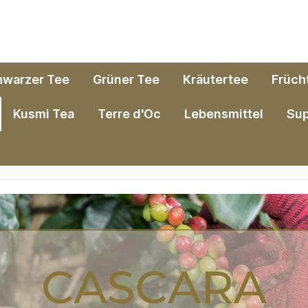
hwarzer Tee
Grüner Tee
Kräutertee
Früch
Kusmi Tea
Terre d'Oc
Lebensmittel
Su