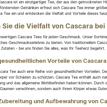
scara ist ein einzigartiger Tee, der aus den getrockneten 
o-Apfelstücke, Bio-
heiben (10%), Bio-
dernden Getränken erfreut sich Cascara Tee immer größerer Be
is, natürliches Orangen-
a Tee ein und entdecken die Vielfalt und Vorteile dieses fas
türliches Blutorangen-Aroma,
lblumenblüten.
Sie die Vielfalt von Cascara b
hwertigen Cascara Tees für jeden Geschmack. Unser Sortime
iches Geschmackserlebnis zu bieten. Von traditionellem Cas
Zutaten - bei uns finden Sie alles, was Ihr Teeherz begehrt.
gesundheitlichen Vorteile von Cascar
ra Tee auch eine Reihe von gesundheitlichen Vorteilen. Der T
per vor Schäden zu schützen. Cascara Tee enthält auch natür
dauung und das allgemeine Wohlbefinden haben können. Durch
 Gaumen verwöhnen, sondern auch Ihrem Körper etwas Gute
 Zubereitung und Aufbewahrung von C