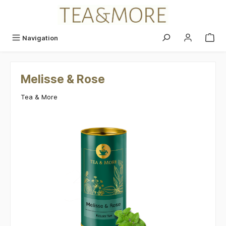
alt springen
Navigation
Melisse & Rose
Tea & More
Bildergalerie überspringen