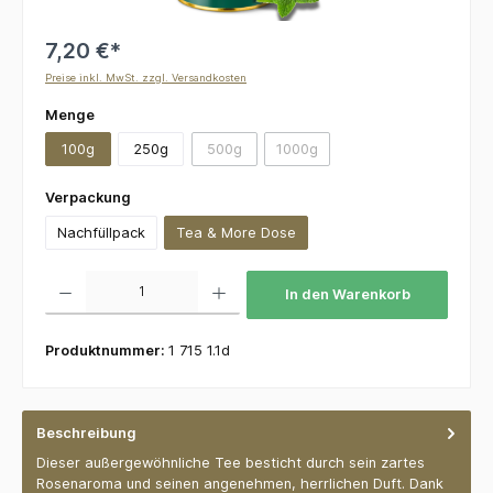
7,20 €*
Preise inkl. MwSt. zzgl. Versandkosten
auswählen
Menge
100g
250g
500g
1000g
(Diese Option ist zurzeit nicht verfügbar.)
(Diese Option ist zurzeit nicht v
auswählen
Verpackung
Nachfüllpack
Tea & More Dose
Produkt Anzahl: Gib den gewünschten Wert ein oder benutze die Schaltflächen um die 
In den Warenkorb
Produktnummer:
1 715 1.1d
Beschreibung
Dieser außergewöhnliche Tee besticht durch sein zartes
Rosenaroma und seinen angenehmen, herrlichen Duft. Dank