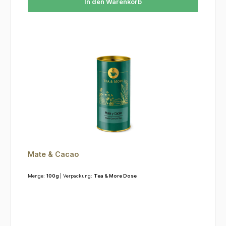
In den Warenkorb
Mate & Cacao
Menge:
100g
| Verpackung:
Tea & More Dose