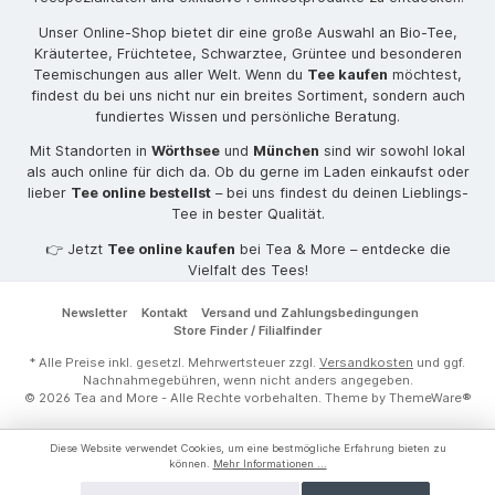
Unser Online-Shop bietet dir eine große Auswahl an Bio-Tee,
Kräutertee, Früchtetee, Schwarztee, Grüntee und besonderen
Teemischungen aus aller Welt. Wenn du
Tee kaufen
möchtest,
findest du bei uns nicht nur ein breites Sortiment, sondern auch
fundiertes Wissen und persönliche Beratung.
Mit Standorten in
Wörthsee
und
München
sind wir sowohl lokal
als auch online für dich da. Ob du gerne im Laden einkaufst oder
lieber
Tee online bestellst
– bei uns findest du deinen Lieblings-
Tee in bester Qualität.
👉 Jetzt
Tee online kaufen
bei Tea & More – entdecke die
Vielfalt des Tees!
Newsletter
Kontakt
Versand und Zahlungsbedingungen
Store Finder / Filialfinder
* Alle Preise inkl. gesetzl. Mehrwertsteuer zzgl.
Versandkosten
und ggf.
Nachnahmegebühren, wenn nicht anders angegeben.
© 2026 Tea and More - Alle Rechte vorbehalten. Theme by
ThemeWare®
Diese Website verwendet Cookies, um eine bestmögliche Erfahrung bieten zu
können.
Mehr Informationen ...