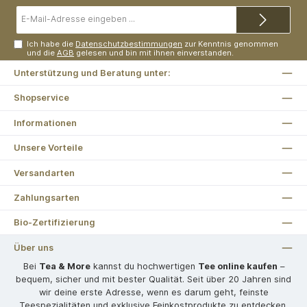
E-
Mail-
Adresse*
Ich habe die
Datenschutzbestimmungen
zur Kenntnis genommen
und die
AGB
gelesen und bin mit ihnen einverstanden.
Unterstützung und Beratung unter:
Shopservice
Informationen
Unsere Vorteile
Versandarten
Zahlungsarten
Bio-Zertifizierung
Über uns
Bei
Tea & More
kannst du hochwertigen
Tee online kaufen
–
bequem, sicher und mit bester Qualität. Seit über 20 Jahren sind
wir deine erste Adresse, wenn es darum geht, feinste
Teespezialitäten und exklusive Feinkostprodukte zu entdecken.