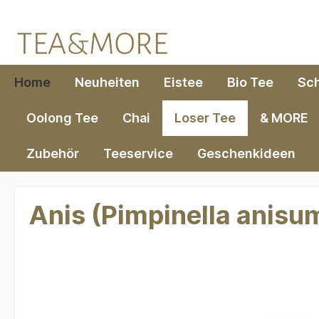
springen
Zur Hauptnavigation springen
Home
Neuheiten
Eistee
Bio Tee
Sc
Oolong Tee
Chai
Loser Tee
& MORE
Zubehör
Teeservice
Geschenkideen
Anis (Pimpinella anisum
Bildergalerie überspringen