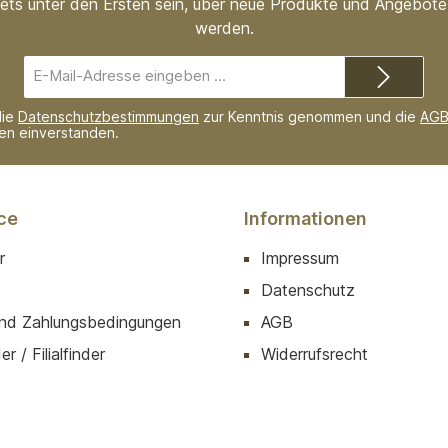
ets unter den Ersten sein, über neue Produkte und Angebote 
werden.
E-
Mail-
Adresse*
die
Datenschutzbestimmungen
zur Kenntnis genommen und die
AG
nen einverstanden.
ce
Informationen
r
Impressum
Datenschutz
nd Zahlungsbedingungen
AGB
r / Filialfinder
Widerrufsrecht