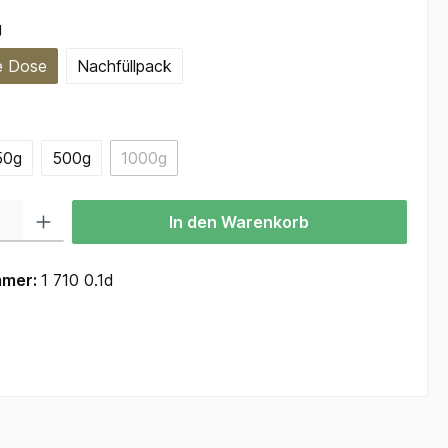
auswählen
g
e Dose
Nachfüllpack
ählen
50g
500g
1000g
(Diese Option ist zurzeit nicht verfügbar.)
 Gib den gewünschten Wert ein oder benutze die Schaltflächen um die Anzah
In den Warenkorb
mmer:
1 710 0.1d