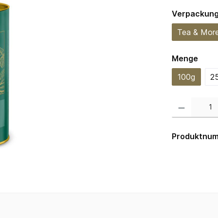
Verpackun
Tea & Mor
ausw
Menge
100g
2
Produkt Anzahl:
Produktnu