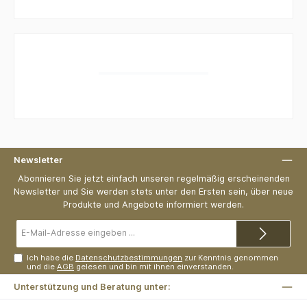
Newsletter
Abonnieren Sie jetzt einfach unseren regelmäßig erscheinenden
Newsletter und Sie werden stets unter den Ersten sein, über neue
Produkte und Angebote informiert werden.
E-
Mail-
Adresse*
Ich habe die
Datenschutzbestimmungen
zur Kenntnis genommen
und die
AGB
gelesen und bin mit ihnen einverstanden.
Unterstützung und Beratung unter: