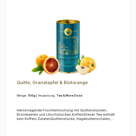
Quitte, Granatapfel & Blutorange
Menge:
100g
| Verpackung:
Tea & More Dose
Hervorragende Früchtemischung mit Quittenstücken,
Brombeeren und Litschistücken.KoffeinDieser Tee enthält
kein Koffein.ZutatenQuittenstücke, Hagebuttenschalen,
Orangenecken, kandierte Papayastücke (Zucker),
Kokoschips (Zucker), natürliches Aroma, Apfelstücke, Rote
Bete-Würfel, Granatapfelkerne, Färberdistel