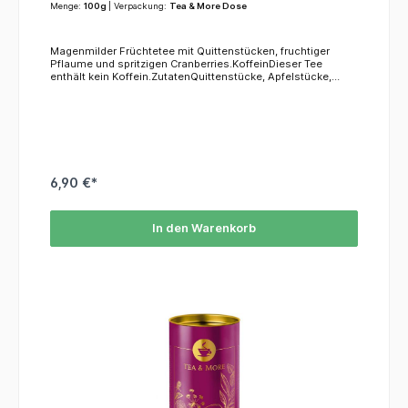
Menge:
100g
| Verpackung:
Tea & More Dose
Magenmilder Früchtetee mit Quittenstücken, fruchtiger
Pflaume und spritzigen Cranberries.KoffeinDieser Tee
enthält kein Koffein.ZutatenQuittenstücke, Apfelstücke,
Pflaumenstücke, Kakobohnen, Cassiarinde, Kokoschips,
Aroma, Cranberryscheiben, Ringelblumenblüten,
Vanillestücke
6,90 €*
In den Warenkorb