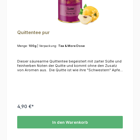
Quittentee pur
Menge:
100g
| Verpackung:
Tea & More Dose
Dieser säurearme Quittentee begeistert mit zarter Süße und
feinherben Noten der Quitte und kommt ohne den Zusatz
von Aromen aus. Die Quitte ist wie ihre "Schwestern" Apfel
und Birne ein Rosengewächs, im Gegensatz zu denen ist
die Quitte jedoch nicht roh genießbar. Doch aus Quitten
kann man nicht nur leckere Gelees, sondern auch Tees
kochen.ZutatenQuittenstücke
4,90 €*
In den Warenkorb