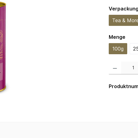
Verpackun
Tea & Mor
ausw
Menge
100g
2
Produkt Anzahl:
Produktnu