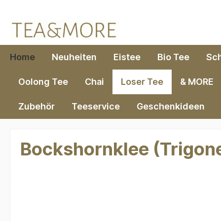
springen
Zur Hauptnavigation springen
Home
Neuheiten
Eistee
Bio Tee
Sc
Oolong Tee
Chai
Loser Tee
& MORE
Zubehör
Teeservice
Geschenkideen
Bockshornklee (Trigon
Bildergalerie überspringen