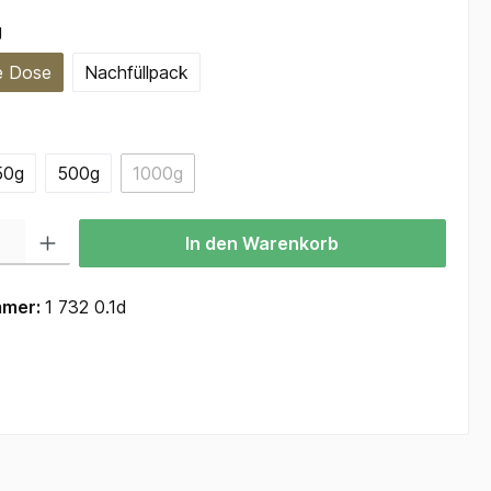
auswählen
g
e Dose
Nachfüllpack
ählen
50g
500g
1000g
(Diese Option ist zurzeit nicht verfügbar.)
 Gib den gewünschten Wert ein oder benutze die Schaltflächen um die Anzah
In den Warenkorb
mmer:
1 732 0.1d