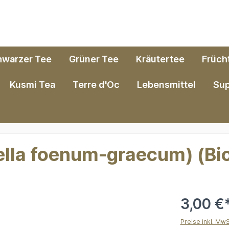
hwarzer Tee
Grüner Tee
Kräutertee
Früch
Kusmi Tea
Terre d'Oc
Lebensmittel
Su
ella foenum-graecum) (Bi
3,00 €
Preise inkl. Mw