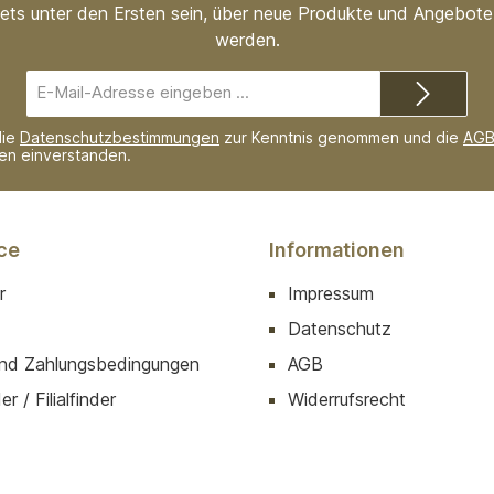
ets unter den Ersten sein, über neue Produkte und Angebote 
werden.
E-
Mail-
Adresse*
die
Datenschutzbestimmungen
zur Kenntnis genommen und die
AG
nen einverstanden.
ce
Informationen
r
Impressum
Datenschutz
nd Zahlungsbedingungen
AGB
r / Filialfinder
Widerrufsrecht