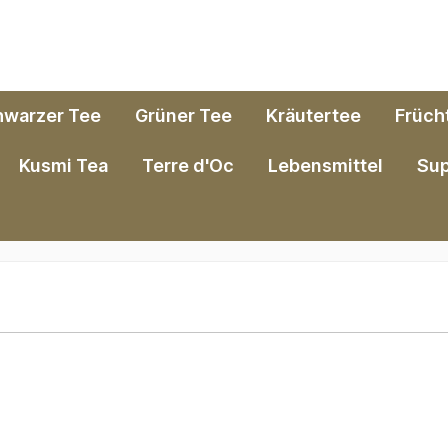
hwarzer Tee
Grüner Tee
Kräutertee
Früch
Kusmi Tea
Terre d'Oc
Lebensmittel
Su