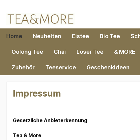
springen
Zur Hauptnavigation springen
Home
Neuheiten
Eistee
Bio Tee
Sc
Oolong Tee
Chai
Loser Tee
& MORE
Zubehör
Teeservice
Geschenkideen
Impressum
Gesetzliche Anbieterkennung
Tea & More