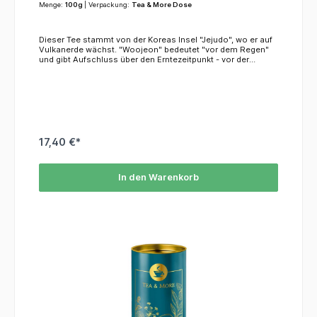
Menge:
100g
| Verpackung:
Tea & More Dose
Dieser Tee stammt von der Koreas Insel "Jejudo", wo er auf
Vulkanerde wächst. "Woojeon" bedeutet "vor dem Regen"
und gibt Aufschluss über den Erntezeitpunkt - vor der
Regenzeit im Mai.KoffeinDieser Tee enthält
Koffein.ZutatenGrüner Tee aus kontrolliert biologischem
Anbau
17,40 €*
In den Warenkorb