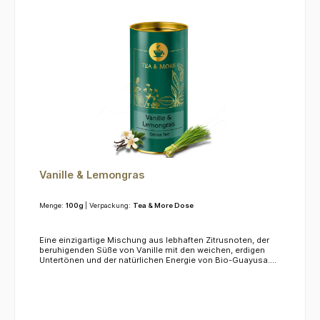
Vanille & Lemongras
Menge:
100g
| Verpackung:
Tea & More Dose
Eine einzigartige Mischung aus lebhaften Zitrusnoten, der
beruhigenden Süße von Vanille mit den weichen, erdigen
Untertönen und der natürlichen Energie von Bio-Guayusa.
Genießen Sie eine Tasse dieses bezaubernden Tees, um
Ihre Stimmung zu heben, Ihre Konzentration zu schärfen und
eine köstlich ausgewogene Auszeit zu genießen. Perfekt als
Muntermacher am Morgen oder zur Belebung am
Nachmittag, ist er ein Geschmackserlebnis, das sowohl