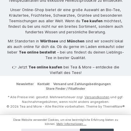
Teespezialitäten und exklusive Feinkostprodukte zu entdecken.
Unser Online-Shop bietet dir eine große Auswahl an Bio-Tee,
Kräutertee, Früchtetee, Schwarztee, Grüntee und besonderen
Teemischungen aus aller Welt. Wenn du
Tee kaufen
möchtest,
findest du bei uns nicht nur ein breites Sortiment, sondern auch
fundiertes Wissen und persönliche Beratung.
Mit Standorten in
Wörthsee
und
München
sind wir sowohl lokal
als auch online für dich da. Ob du gerne im Laden einkaufst oder
lieber
Tee online bestellst
– bei uns findest du deinen Lieblings-
Tee in bester Qualität.
👉 Jetzt
Tee online kaufen
bei Tea & More – entdecke die
Vielfalt des Tees!
Newsletter
Kontakt
Versand und Zahlungsbedingungen
Store Finder / Filialfinder
* Alle Preise inkl. gesetzl. Mehrwertsteuer zzgl.
Versandkosten
und ggf.
Nachnahmegebühren, wenn nicht anders angegeben.
© 2026 Tea and More - Alle Rechte vorbehalten. Theme by
ThemeWare®
Diese Website verwendet Cookies, um eine bestmögliche Erfahrung bieten zu
können.
Mehr Informationen ...