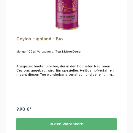
Ceylon Highland - Bio
Menge:
100g
| Verpackung:
Tea & More Dose
Ausgezeichneter Bio-Tee, der in den höchsten Regionen
Ceylons angebaut wird. Ein spezielles Heißdampfverfahren
macht diesen Tee wunderbar aromatisch und verleiht ihm
eine leuchtende Farbe in der Tasse. Zubereitungca. 2
TL/Tasse mit ca.70 °C heißem Wasser übergießen und ca. 2
Minuten ziehen lassen. Mehrfache Aufgüsse, mit kürzeren
Ziehzeiten, sind empfehlenswert bis das Aroma
verblasst.ZutatenGrüner Tee aus kontrolliert biologischem
Anbau*aus kontrolliertem biologischem Anbau
9,90 €*
In den Warenkorb