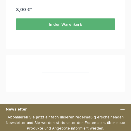
exotisch als auch vertraut ist. Zutaten: Bio-Ilex-Guayusa-
Blätter, Apfelstücke (Apfel, Säuerungsmittel: Zitronensäure),
Zitronengras, grüner Rooibos, Orangenstücke, Eisenkraut
8,00 €*
In den Warenkorb
Newsletter
Abonnieren Sie jetzt einfach unseren regelmäßig erscheinenden
Newsletter und Sie werden stets unter den Ersten sein, über neue
Produkte und Angebote informiert werden.