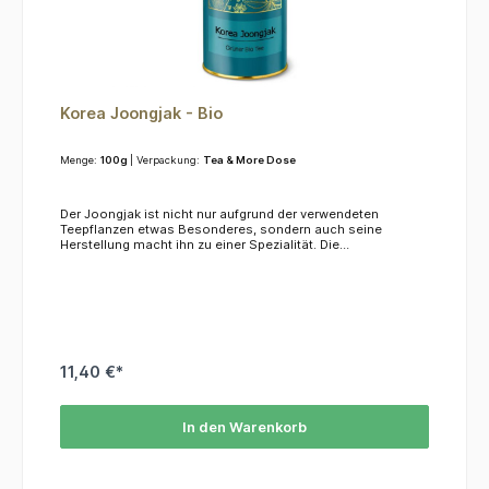
Korea Joongjak - Bio
Menge:
100g
| Verpackung:
Tea & More Dose
Der Joongjak ist nicht nur aufgrund der verwendeten
Teepflanzen etwas Besonderes, sondern auch seine
Herstellung macht ihn zu einer Spezialität. Die
ausgesuchten Pflanzen wachsen ausschließlich auf
fruchtbarer Vulkanerde und werden mit natürlich gefiltertem
Wasser bewässert. Während des Herstellungsprozessen
wird die Fermentation zunächst über Hitze und im
Anschluss über Dampf gestoppt. Es werden also zwei
klassische Verfahren neu kombiniert um einen einzigartigen
Geschmack zu erzielen. Zutaten: Grüner Tee* *= aus
kontrolliert biologischem Anbau
11,40 €*
In den Warenkorb