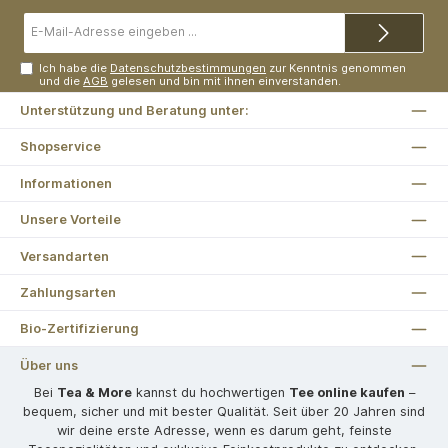
E-
Mail-
Adresse*
Ich habe die
Datenschutzbestimmungen
zur Kenntnis genommen
und die
AGB
gelesen und bin mit ihnen einverstanden.
Unterstützung und Beratung unter:
Shopservice
Informationen
Unsere Vorteile
Versandarten
Zahlungsarten
Bio-Zertifizierung
Über uns
Bei
Tea & More
kannst du hochwertigen
Tee online kaufen
–
bequem, sicher und mit bester Qualität. Seit über 20 Jahren sind
wir deine erste Adresse, wenn es darum geht, feinste