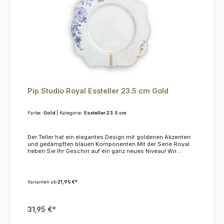
Pip Studio Royal Essteller 23.5 cm Gold
Farbe:
Gold
| Kategorie:
Essteller 23.5 cm
Der Teller hat ein elegantes Design mit goldenen Akzenten
und gedämpften blauen Komponenten.Mit der Serie Royal
heben Sie Ihr Geschirr auf ein ganz neues Niveau! Wir
empfehlen, das Material mit der Hand zu spülen, da es
weder für die Spülmaschine noch für die Mikrowelle
geeignet ist.
Varianten ab
21,95 €*
31,95 €*