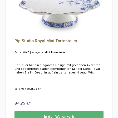
Pip Studio Royal Mini Tortenteller
Farbe:
Weiß
| Kategorie:
Mini Tortenteller
Der Teller hat ein elegantes Design mit goldenen Akzenten
und gedämpften blauen Komponenten.Mit der Serie Royal
heben Sie Ihr Geschirr auf ein ganz neues Niveau! Wir
empfehlen, das Material mit der Hand zu spülen, da es
weder für die Spülmaschine noch für die Mikrowelle
geeignet ist.
Varianten ab
21,95 €*
84,95 €*
In den Warenkorb