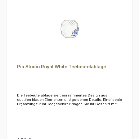
Pip Studio Royal White Teebeutelablage
Die Teebeutelablage ziert ein raffiniertes Design aus
subtilen blauen Elementen und goldenen Details. Eine ideale
Ergänzung für Ihr Teegeschirr. Bringen Sie Ihr Geschirr mit
der Royal-Kollektion auf ein neues Niveau! Teil der Royal-
White-Kollektion Maße: 10x10 cm, aus zartem Porzellan.Das
Material ist nicht mikrowellen- und spülmaschinenfest, wir
empfehlen die Reinigung per Hand.