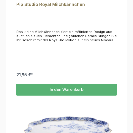
Pip Studio Royal Milchkännchen
Das kleine Milchkännchen ziert ein raffiniertes Design aus
subtilen blauen Elementen und goldenen Details.Bringen Sie
Ihr Geschirr mit der Royal-Kollektion auf ein neues Niveau!
Teil der Royal-White-Kollektion Inhalt: 260 ml, aus zartem
Porzellan.Das Material ist nicht mikrowellen- und
spülmaschinenfest, wir empfehlen die Reinigung per Hand.
21,95 €*
In den Warenkorb