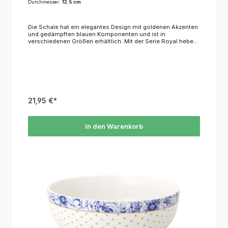
Durchmesser:
12.5 cm
Die Schale hat ein elegantes Design mit goldenen Akzenten
und gedämpften blauen Komponenten und ist in
verschiedenen Größen erhältlich. Mit der Serie Royal heben
Sie Ihr Geschirr auf ein ganz neues Niveau!Wir empfehlen,
das Material mit der Hand zu spülen, da es weder für die
Spülmaschine noch für die Mikrowelle geeignet ist.
21,95 €*
In den Warenkorb