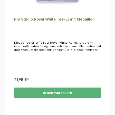
Pip Studio Royal White Tee-Ei mit Medaillon
Dieses Tee-Ei ist Teil der Royal-White-Kollektion, die mit
ihrem raffinierten Design aus subtilen blauen Elementen und
goldenen Details besticht. Bringen Sie Ihr Geschirr mit der
Royal-Kollektion auf ein neues Niveau!Aus zartem
Porzellan. Das Material ist nicht mikrowellen- und
spülmaschinenfest, wir empfehlen die Reinigung per Hand.
21,95 €*
In den Warenkorb