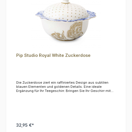
Pip Studio Royal White Zuckerdose
Die Zuckerdose ziert ein raffiniertes Design aus subtilen
blauen Elementen und goldenen Details. Eine ideale
Ergänzung für Ihr Teegeschirr. Bringen Sie Ihr Geschirr mit
der Royal-Kollektion auf ein neues Niveau! Teil der Royal-
White-Kollektion Inhalt: 235 ml, aus zartem Porzellan.Das
Material ist nicht mikrowellen- und spülmaschinenfest, wir
empfehlen die Reinigung per Hand.
32,95 €*