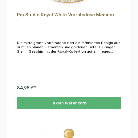
Pip Studio Royal White Vorratsdose Medium
Die mittelgroße Vorratsdose ziert ein raffiniertes Design aus
subtilen blauen Elementen und goldenen Details. Bringen
Sie Ihr Geschirr mit der Royal-Kollektion auf ein neues
Niveau! Teil der Royal-White-Kollektion Inhalt: 1.9l, aus
zartem Porzellan.Das Material ist nicht mikrowellen- und
spülmaschinenfest, wir empfehlen die Reinigung per Hand.
84,95 €*
In den Warenkorb