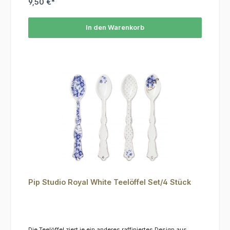
9,50 €*
In den Warenkorb
Pip Studio Royal White Teelöffel Set/4 Stück
Die Teelöffel ziert je ein anderes raffiniertes Design aus