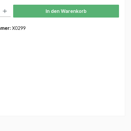
 Gib den gewünschten Wert ein oder benutze die Schaltflächen um die Anzah
In den Warenkorb
mmer:
X0299