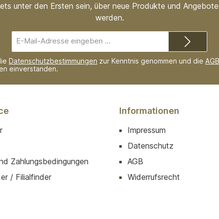
ets unter den Ersten sein, über neue Produkte und Angebote 
werden.
E-
Mail-
Adresse*
die
Datenschutzbestimmungen
zur Kenntnis genommen und die
AG
nen einverstanden.
ce
Informationen
r
Impressum
Datenschutz
nd Zahlungsbedingungen
AGB
r / Filialfinder
Widerrufsrecht