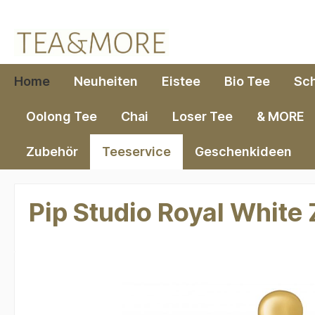
springen
Zur Hauptnavigation springen
Home
Neuheiten
Eistee
Bio Tee
Sc
Oolong Tee
Chai
Loser Tee
& MORE
Zubehör
Teeservice
Geschenkideen
Pip Studio Royal White
Bildergalerie überspringen