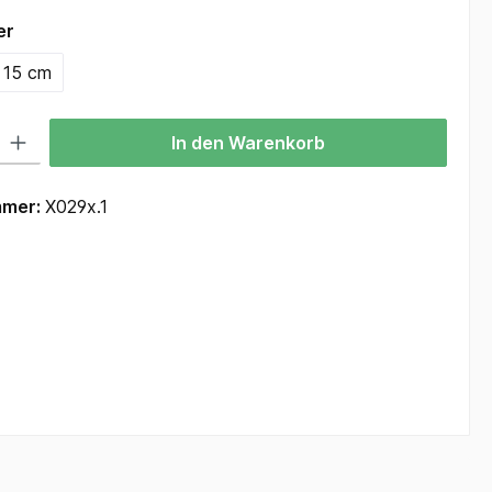
auswählen
er
15 cm
 Gib den gewünschten Wert ein oder benutze die Schaltflächen um die Anzah
In den Warenkorb
mmer:
X029x.1