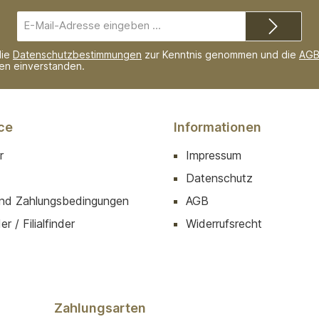
E-
Mail-
Adresse*
die
Datenschutzbestimmungen
zur Kenntnis genommen und die
AG
nen einverstanden.
ce
Informationen
r
Impressum
Datenschutz
nd Zahlungsbedingungen
AGB
r / Filialfinder
Widerrufsrecht
Zahlungsarten