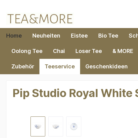
springen
Zur Hauptnavigation springen
Home
Neuheiten
Eistee
Bio Tee
Sc
Oolong Tee
Chai
Loser Tee
& MORE
Zubehör
Teeservice
Geschenkideen
Pip Studio Royal White
Bildergalerie überspringen