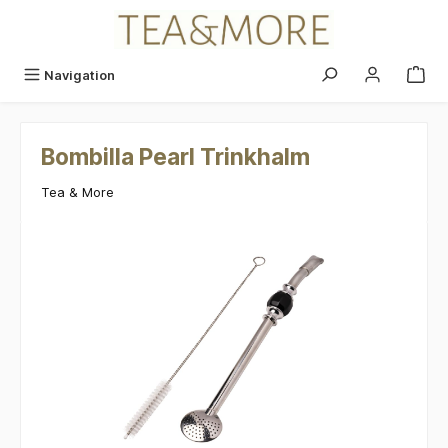
alt springen
Navigation
Bombilla Pearl Trinkhalm
Tea & More
Bildergalerie überspringen