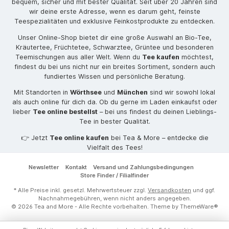
bequem, sicher und mit bester Qualität. Seit über 20 Jahren sind
wir deine erste Adresse, wenn es darum geht, feinste
Teespezialitäten und exklusive Feinkostprodukte zu entdecken.
Unser Online-Shop bietet dir eine große Auswahl an Bio-Tee,
Kräutertee, Früchtetee, Schwarztee, Grüntee und besonderen
Teemischungen aus aller Welt. Wenn du
Tee kaufen
möchtest,
findest du bei uns nicht nur ein breites Sortiment, sondern auch
fundiertes Wissen und persönliche Beratung.
Mit Standorten in
Wörthsee
und
München
sind wir sowohl lokal
als auch online für dich da. Ob du gerne im Laden einkaufst oder
lieber
Tee online bestellst
– bei uns findest du deinen Lieblings-
Tee in bester Qualität.
👉 Jetzt
Tee online kaufen
bei Tea & More – entdecke die
Vielfalt des Tees!
Newsletter
Kontakt
Versand und Zahlungsbedingungen
Store Finder / Filialfinder
* Alle Preise inkl. gesetzl. Mehrwertsteuer zzgl.
Versandkosten
und ggf.
Nachnahmegebühren, wenn nicht anders angegeben.
© 2026 Tea and More - Alle Rechte vorbehalten. Theme by
ThemeWare®