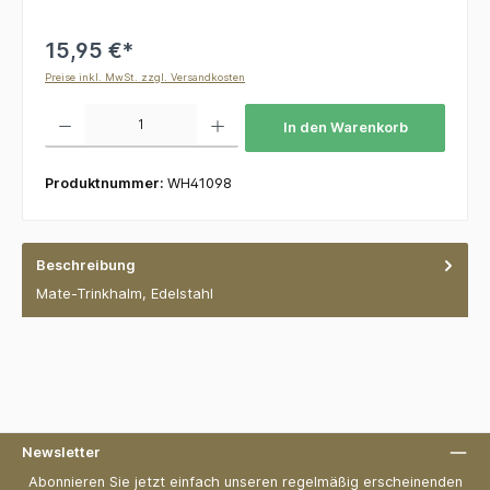
15,95 €*
Preise inkl. MwSt. zzgl. Versandkosten
Produkt Anzahl: Gib den gewünschten Wert ein oder benutze die Schaltflächen um die 
In den Warenkorb
Produktnummer:
WH41098
Beschreibung
Mate-Trinkhalm, Edelstahl
Newsletter
Abonnieren Sie jetzt einfach unseren regelmäßig erscheinenden