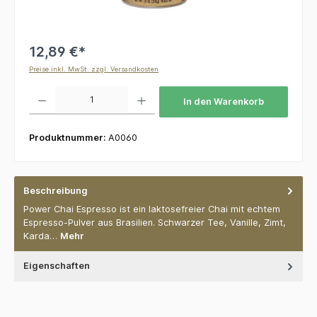
12,89 €*
Preise inkl. MwSt. zzgl. Versandkosten
Produkt Anzahl: Gib den gewünschten Wert ein oder benutze die Schaltflächen um die 
In den Warenkorb
Produktnummer:
A0060
Beschreibung
Power Chai Espresso ist ein laktosefreier Chai mit echtem
Espresso-Pulver aus Brasilien. Schwarzer Tee, Vanille, Zimt,
Karda…
Mehr
Eigenschaften