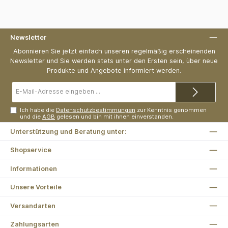
Newsletter
Abonnieren Sie jetzt einfach unseren regelmäßig erscheinenden
Newsletter und Sie werden stets unter den Ersten sein, über neue
Produkte und Angebote informiert werden.
E-
Mail-
Adresse*
Ich habe die
Datenschutzbestimmungen
zur Kenntnis genommen
und die
AGB
gelesen und bin mit ihnen einverstanden.
Unterstützung und Beratung unter:
Shopservice
Informationen
Unsere Vorteile
Versandarten
Zahlungsarten