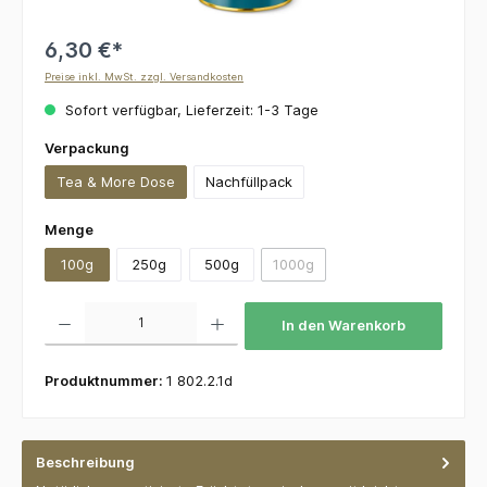
6,30 €*
Preise inkl. MwSt. zzgl. Versandkosten
Sofort verfügbar, Lieferzeit: 1-3 Tage
auswählen
Verpackung
Tea & More Dose
Nachfüllpack
auswählen
Menge
100g
250g
500g
1000g
(Diese Option ist zurzeit nicht v
Produkt Anzahl: Gib den gewünschten Wert ein oder benutze die Schaltflächen um die 
In den Warenkorb
Produktnummer:
1 802.2.1d
Beschreibung