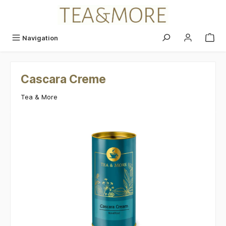
alt springen
Navigation
Cascara Creme
Tea & More
Bildergalerie überspringen