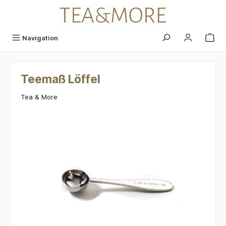
alt springen
Navigation
Teemaß Löffel
Tea & More
Bildergalerie überspringen