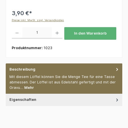
3,90 €*
Preise inkl. MwSt. zzgl. Versandkosten
Produkt Anzahl: Gib den gewünschten Wert ein oder benutze die Schaltflächen um die 
In den Warenkorb
Produktnummer:
1023
Beschreibung
Mit diesem Löffel können Sie die Menge Tee für eine Tasse
abmessen. Der Löffel ist aus Edelstahl gefertigt und mit der
Gravu…
Mehr
Eigenschaften