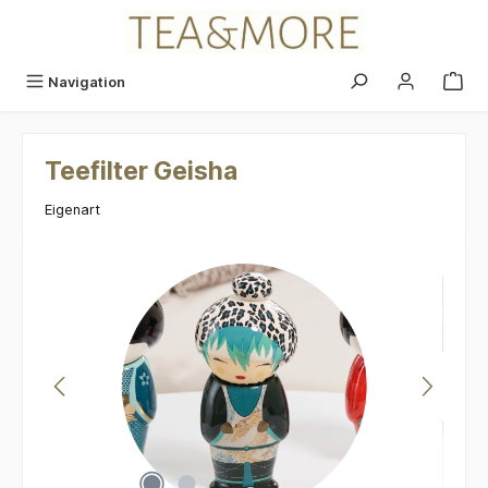
alt springen
Navigation
Teefilter Geisha
Eigenart
Bildergalerie überspringen