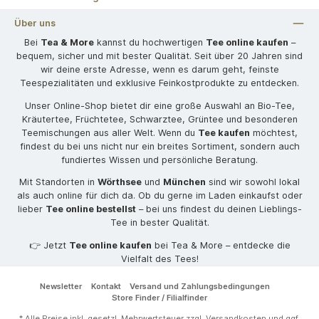
Über uns
Bei
Tea & More
kannst du hochwertigen
Tee online kaufen
–
bequem, sicher und mit bester Qualität. Seit über 20 Jahren sind
wir deine erste Adresse, wenn es darum geht, feinste
Teespezialitäten und exklusive Feinkostprodukte zu entdecken.
Unser Online-Shop bietet dir eine große Auswahl an Bio-Tee,
Kräutertee, Früchtetee, Schwarztee, Grüntee und besonderen
Teemischungen aus aller Welt. Wenn du
Tee kaufen
möchtest,
findest du bei uns nicht nur ein breites Sortiment, sondern auch
fundiertes Wissen und persönliche Beratung.
Mit Standorten in
Wörthsee
und
München
sind wir sowohl lokal
als auch online für dich da. Ob du gerne im Laden einkaufst oder
lieber
Tee online bestellst
– bei uns findest du deinen Lieblings-
Tee in bester Qualität.
👉 Jetzt
Tee online kaufen
bei Tea & More – entdecke die
Vielfalt des Tees!
Newsletter
Kontakt
Versand und Zahlungsbedingungen
Store Finder / Filialfinder
* Alle Preise inkl. gesetzl. Mehrwertsteuer zzgl.
Versandkosten
und ggf.