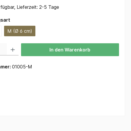
fügbar, Lieferzeit: 2-5 Tage
auswählen
sart
M (Ø 6 cm)
 Gib den gewünschten Wert ein oder benutze die Schaltflächen um die Anzah
In den Warenkorb
mmer:
01005-M