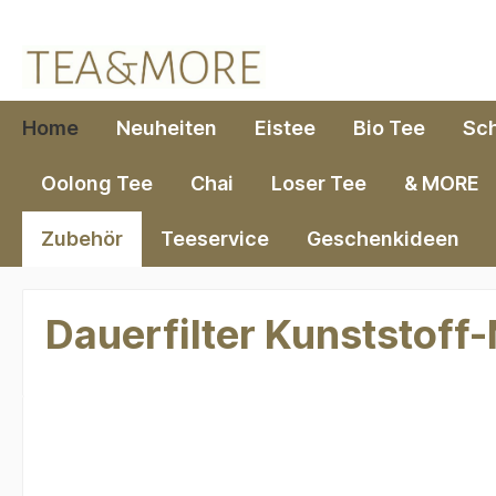
springen
Zur Hauptnavigation springen
Home
Neuheiten
Eistee
Bio Tee
Sc
Oolong Tee
Chai
Loser Tee
& MORE
Zubehör
Teeservice
Geschenkideen
Dauerfilter Kunststoff
Bildergalerie überspringen