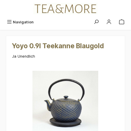
alt springen
Navigation
Yoyo 0.9l Teekanne Blaugold
Ja Unendlich
Bildergalerie überspringen