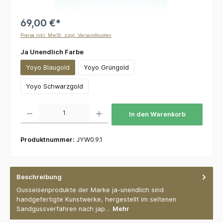
69,00 €*
Preise inkl. MwSt. zzgl. Versandkosten
auswählen
Ja Unendlich Farbe
Yoyo Blaugold
Yoyo Grüngold
Yoyo Schwarzgold
Produkt Anzahl: Gib den gewünschten Wert ein oder benutze die Schaltflächen um die 
In den Warenkorb
Produktnummer:
JYW0.9.1
Beschreibung
Gusseisenprodukte der Marke ja-unendlich sind
handgefertigte Kunstwerke, hergestellt im seltenen
Sandgussverfahren nach jap…
Mehr