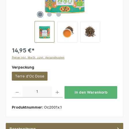
14,95 €*
Preise inkl. MwSt. zzgl. Versandkosten
auswählen
Verpackung
Terre d'Oc Dose
Produkt Anzahl: Gib den gewünschten Wert ein oder benutze die Schaltflächen um die 
In den Warenkorb
Produktnummer:
Oc2001x.1
Beschreibung