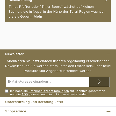
Timut-Pfeffer oder "Timur-Beere" wächst auf kleinen
Bäumen, die in Nepal in der Nähe der Terai-Region wachsen,
die als Gebur…
Mehr
Newsletter
Abonnieren Sie jetzt einfach unseren regelmäßig erscheinenden
Newsletter und Sie werden stets unter den Ersten sein, über neue
Produkte und Angebote informiert werden.
E-
Mail-
Adresse*
Ich habe die
Datenschutzbestimmungen
zur Kenntnis genommen
und die
AGB
gelesen und bin mit ihnen einverstanden.
Unterstützung und Beratung unter:
Shopservice