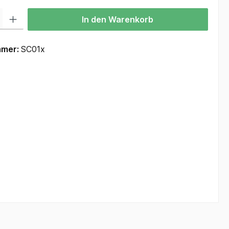
 Gib den gewünschten Wert ein oder benutze die Schaltflächen um die Anzah
In den Warenkorb
mmer:
SC01x