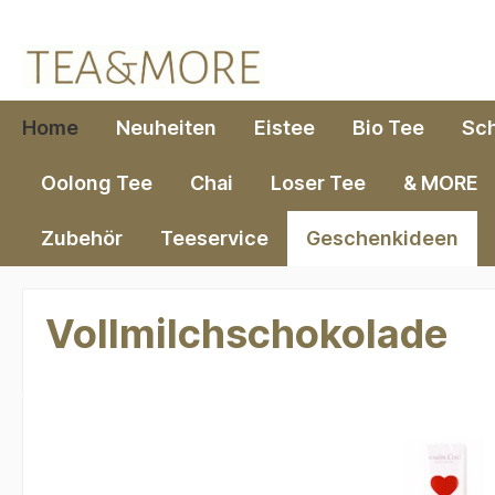
springen
Zur Hauptnavigation springen
Home
Neuheiten
Eistee
Bio Tee
Sc
Oolong Tee
Chai
Loser Tee
& MORE
Zubehör
Teeservice
Geschenkideen
Vollmilchschokolade
Bildergalerie überspringen