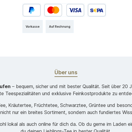
Vorkasse
Auf Rechnung
Über uns
aufen
– bequem, sicher und mit bester Qualität. Seit über 20 
ste Teespezialitäten und exklusive Feinkostprodukte zu entde
-Tee, Kräutertee, Früchtetee, Schwarztee, Grüntee und beso
 nicht nur ein breites Sortiment, sondern auch fundiertes Wis
hl lokal als auch online für dich da. Ob du gerne im Laden e
du deinen Lieblings-Tee in bester Qualität.