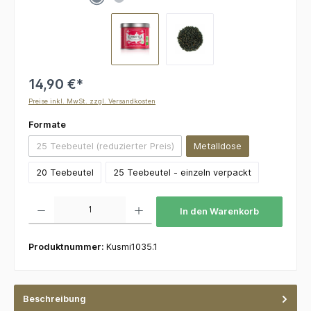
14,90 €*
Preise inkl. MwSt. zzgl. Versandkosten
auswählen
Formate
25 Teebeutel (reduzierter Preis)
Metalldose
(Diese Option ist zurzeit nicht verfügbar.)
20 Teebeutel
25 Teebeutel - einzeln verpackt
Produkt Anzahl: Gib den gewünschten Wert ein oder benutze die Schaltflächen um die 
In den Warenkorb
Produktnummer:
Kusmi1035.1
Beschreibung