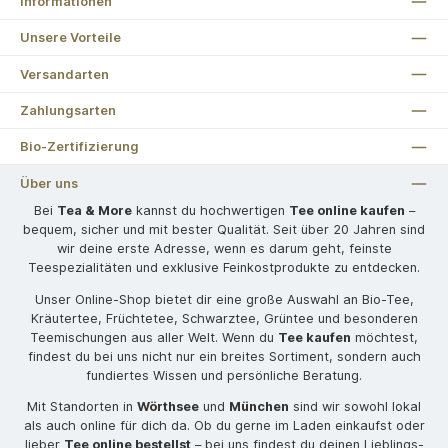
Informationen
Unsere Vorteile
Versandarten
Zahlungsarten
Bio-Zertifizierung
Über uns
Bei
Tea & More
kannst du hochwertigen
Tee online kaufen
–
bequem, sicher und mit bester Qualität. Seit über 20 Jahren sind
wir deine erste Adresse, wenn es darum geht, feinste
Teespezialitäten und exklusive Feinkostprodukte zu entdecken.
Unser Online-Shop bietet dir eine große Auswahl an Bio-Tee,
Kräutertee, Früchtetee, Schwarztee, Grüntee und besonderen
Teemischungen aus aller Welt. Wenn du
Tee kaufen
möchtest,
findest du bei uns nicht nur ein breites Sortiment, sondern auch
fundiertes Wissen und persönliche Beratung.
Mit Standorten in
Wörthsee
und
München
sind wir sowohl lokal
als auch online für dich da. Ob du gerne im Laden einkaufst oder
lieber
Tee online bestellst
– bei uns findest du deinen Lieblings-