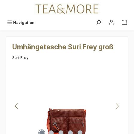
alt springen
Navigation
Umhängetasche Suri Frey groß
Suri Frey
Bildergalerie überspringen