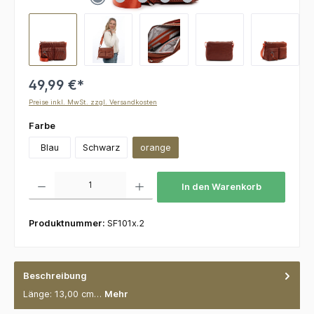
49,99 €*
Preise inkl. MwSt. zzgl. Versandkosten
auswählen
Farbe
Blau
Schwarz
orange
Produkt Anzahl: Gib den gewünschten Wert ein oder benutze die Schaltflächen um die 
In den Warenkorb
Produktnummer:
SF101x.2
Beschreibung
Länge: 13,00 cm…
Mehr