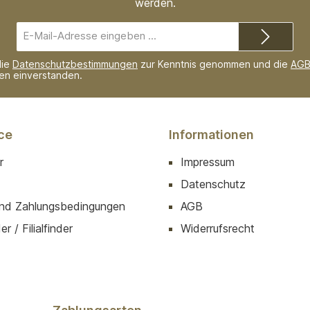
werden.
E-
Mail-
Adresse*
die
Datenschutzbestimmungen
zur Kenntnis genommen und die
AG
nen einverstanden.
ce
Informationen
r
Impressum
Datenschutz
nd Zahlungsbedingungen
AGB
r / Filialfinder
Widerrufsrecht