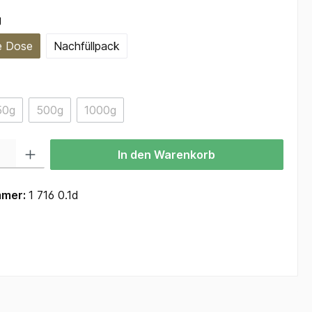
auswählen
g
e Dose
Nachfüllpack
ählen
50g
500g
1000g
(Diese Option ist zurzeit nicht verfügbar.)
(Diese Option ist zurzeit nicht verfügbar.)
(Diese Option ist zurzeit nicht verfügbar.)
 Gib den gewünschten Wert ein oder benutze die Schaltflächen um die Anzah
In den Warenkorb
mmer:
1 716 0.1d