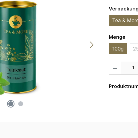
Verpackun
Tea & Mor
ausw
Menge
100g
2
Produkt Anzahl:
Produktnu