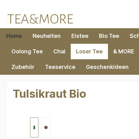
springen
Zur Hauptnavigation springen
Home
Neuheiten
Eistee
Bio Tee
Sc
Oolong Tee
Chai
Loser Tee
& MORE
Zubehör
Teeservice
Geschenkideen
Tulsikraut Bio
Bildergalerie überspringen