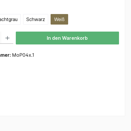
hlen
achtgrau
Schwarz
Weiß
 Gib den gewünschten Wert ein oder benutze die Schaltflächen um die Anzah
In den Warenkorb
mmer:
MoP04x.1