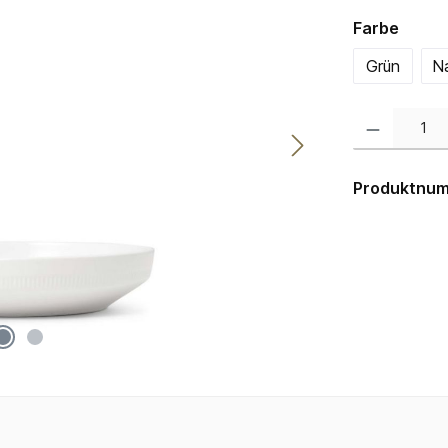
auswä
Farbe
Grün
N
Produkt Anzahl:
Produktnu