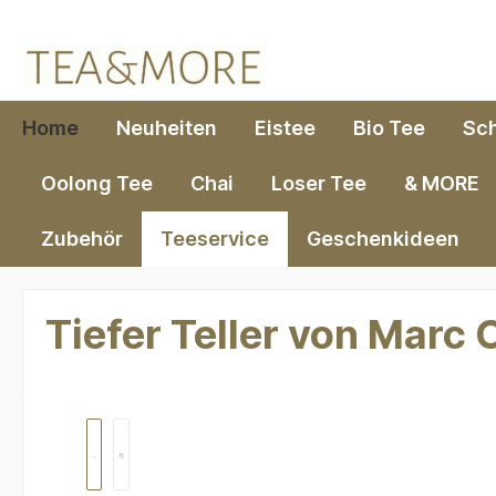
springen
Zur Hauptnavigation springen
Home
Neuheiten
Eistee
Bio Tee
Sc
Oolong Tee
Chai
Loser Tee
& MORE
Zubehör
Teeservice
Geschenkideen
Tiefer Teller von Marc 
Bildergalerie überspringen