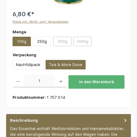
6,80 €*
Preise inkl. MwSt. zzgl. Versandkosten
auswählen
Menge
100g
250g
500g
1000g
(Diese Option ist zurzeit nicht verfügbar.)
(Diese Option ist zurzeit nicht v
auswählen
Verpackung
Nachfüllpack
Tea & More Dose
Produkt Anzahl: Gib den gewünschten Wert ein oder benutze die Schaltflächen um die 
In den Warenkorb
Produktnummer:
1 757 0.1d
Beschreibung
Das Essential enthält Weißdornblüten und Hamamelisblätter,
die eine beruhigende Wirkung auf den Magen haben. Die