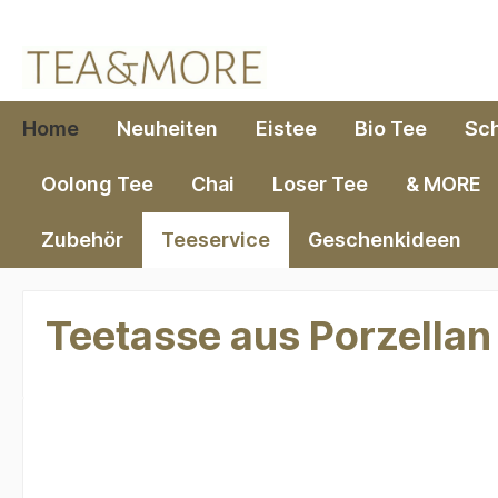
springen
Zur Hauptnavigation springen
Home
Neuheiten
Eistee
Bio Tee
Sc
Oolong Tee
Chai
Loser Tee
& MORE
Zubehör
Teeservice
Geschenkideen
Teetasse aus Porzellan
Bildergalerie überspringen