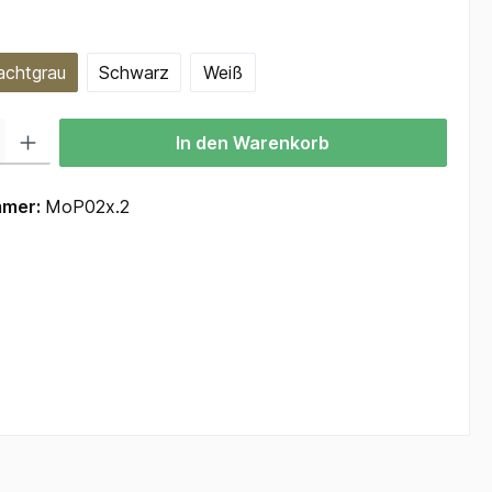
hlen
achtgrau
Schwarz
Weiß
 Gib den gewünschten Wert ein oder benutze die Schaltflächen um die Anzah
In den Warenkorb
mmer:
MoP02x.2