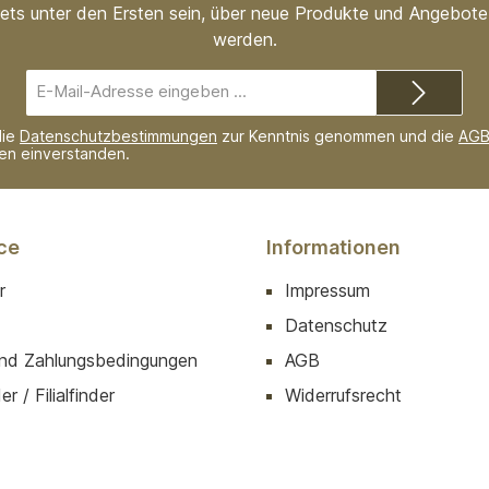
ets unter den Ersten sein, über neue Produkte und Angebote 
werden.
E-
Mail-
Adresse*
die
Datenschutzbestimmungen
zur Kenntnis genommen und die
AG
nen einverstanden.
ce
Informationen
r
Impressum
Datenschutz
nd Zahlungsbedingungen
AGB
r / Filialfinder
Widerrufsrecht