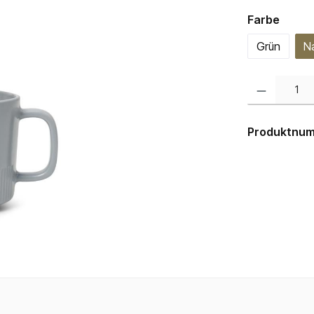
auswä
Farbe
Grün
N
Produkt Anzahl:
Produktnu