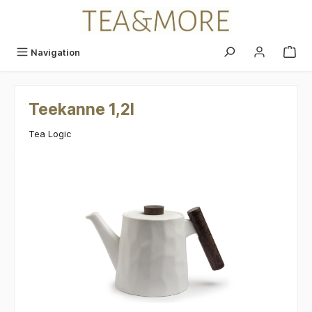
alt springen
Navigation
Teekanne 1,2l
Tea Logic
Bildergalerie überspringen