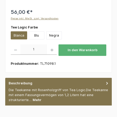
56,00 €*
Preise inkl. MwSt. zzgl. Versandkosten
auswählen
Tee Logic Farbe
Blanca
Blu
Negra
Produkt Anzahl: Gib den gewünschten Wert ein oder benutze die Schaltflächen um die 
In den Warenkorb
Produktnummer:
TL71098.1
Beschreibung
Die Teekanne mit Rosenholzgriff von Tea Logic.Die Teekanne
mit einem Fassungsvermögen von 1,2 Litern hat eine
strukturierte…
Mehr