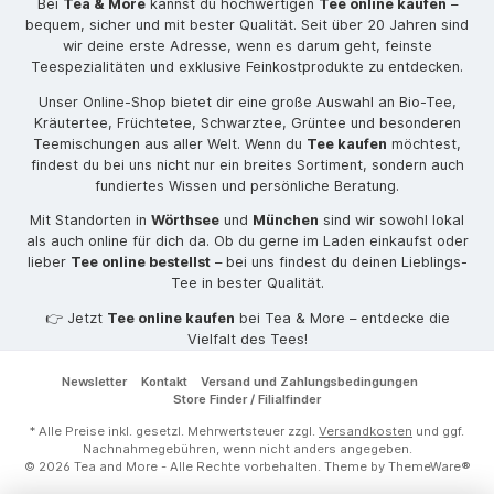
Bei
Tea & More
kannst du hochwertigen
Tee online kaufen
–
bequem, sicher und mit bester Qualität. Seit über 20 Jahren sind
wir deine erste Adresse, wenn es darum geht, feinste
Teespezialitäten und exklusive Feinkostprodukte zu entdecken.
Unser Online-Shop bietet dir eine große Auswahl an Bio-Tee,
Kräutertee, Früchtetee, Schwarztee, Grüntee und besonderen
Teemischungen aus aller Welt. Wenn du
Tee kaufen
möchtest,
findest du bei uns nicht nur ein breites Sortiment, sondern auch
fundiertes Wissen und persönliche Beratung.
Mit Standorten in
Wörthsee
und
München
sind wir sowohl lokal
als auch online für dich da. Ob du gerne im Laden einkaufst oder
lieber
Tee online bestellst
– bei uns findest du deinen Lieblings-
Tee in bester Qualität.
👉 Jetzt
Tee online kaufen
bei Tea & More – entdecke die
Vielfalt des Tees!
Newsletter
Kontakt
Versand und Zahlungsbedingungen
Store Finder / Filialfinder
* Alle Preise inkl. gesetzl. Mehrwertsteuer zzgl.
Versandkosten
und ggf.
Nachnahmegebühren, wenn nicht anders angegeben.
© 2026 Tea and More - Alle Rechte vorbehalten. Theme by
ThemeWare®