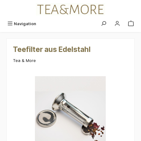
alt springen
Navigation
Teefilter aus Edelstahl
Tea & More
Bildergalerie überspringen