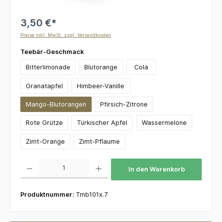
3,50 €*
Preise inkl. MwSt. zzgl. Versandkosten
auswählen
Teebär-Geschmack
Bitterlimonade
Blutorange
Cola
Granatapfel
Himbeer-Vanille
Mango-Blutorangen
Pfirsich-Zitrone
Rote Grütze
Türkischer Apfel
Wassermelone
Zimt-Orange
Zimt-Pflaume
Produkt Anzahl: Gib den gewünschten Wert ein oder benutze die Schaltflächen um die 
In den Warenkorb
Produktnummer:
Tmb101x.7