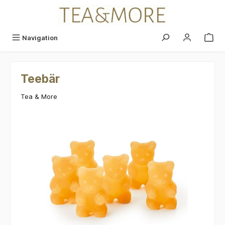
alt springen
Navigation
Teebär
Tea & More
Bildergalerie überspringen