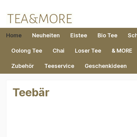
springen
Zur Hauptnavigation springen
Home
Neuheiten
Eistee
Bio Tee
Sc
Oolong Tee
Chai
Loser Tee
& MORE
Zubehör
Teeservice
Geschenkideen
Teebär
Bildergalerie überspringen