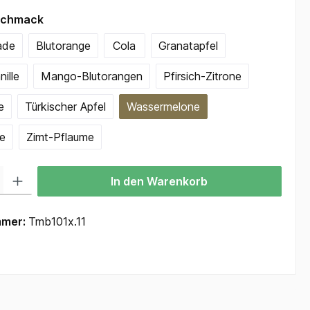
auswählen
schmack
ade
Blutorange
Cola
Granatapfel
ille
Mango-Blutorangen
Pfirsich-Zitrone
e
Türkischer Apfel
Wassermelone
e
Zimt-Pflaume
 Gib den gewünschten Wert ein oder benutze die Schaltflächen um die Anzah
In den Warenkorb
mmer:
Tmb101x.11