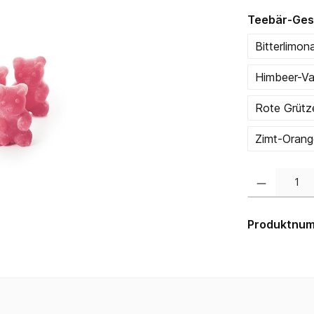
Teebär-Ge
Bitterlimon
Himbeer-Van
Rote Grütz
Zimt-Orang
Produkt Anzahl:
Produktnu