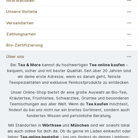
Informationen
Unsere Vorteile
Versandarten
Zahlungsarten
Bio-Zertifizierung
Über uns
Bei
Tea & More
kannst du hochwertigen
Tee online kaufen
–
bequem, sicher und mit bester Qualität. Seit über 20 Jahren sind
wir deine erste Adresse, wenn es darum geht, feinste
Teespezialitäten und exklusive Feinkostprodukte zu entdecken.
Unser Online-Shop bietet dir eine große Auswahl an Bio-Tee,
Kräutertee, Früchtetee, Schwarztee, Grüntee und besonderen
Teemischungen aus aller Welt. Wenn du
Tee kaufen
möchtest,
findest du bei uns nicht nur ein breites Sortiment, sondern auch
fundiertes Wissen und persönliche Beratung.
Mit Standorten in
Wörthsee
und
München
sind wir sowohl lokal
als auch online für dich da. Ob du gerne im Laden einkaufst oder
lieber
Tee online bestellst
– bei uns findest du deinen Lieblings-