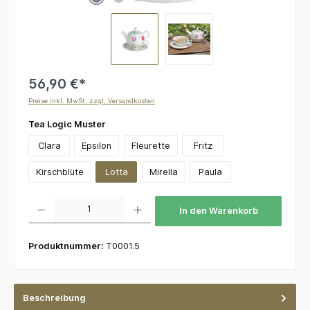
56,90 €*
Preise inkl. MwSt. zzgl. Versandkosten
auswählen
Tea Logic Muster
Clara
Epsilon
Fleurette
Fritz
Kirschblüte
Lotta
Mirella
Paula
Produkt Anzahl: Gib den gewünschten Wert ein oder benutze die Schaltflächen um die 
In den Warenkorb
Produktnummer:
T0001.5
Beschreibung