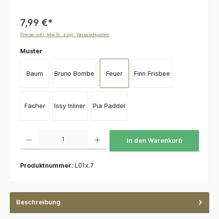
7,99 €*
Preise inkl. MwSt. zzgl. Versandkosten
auswählen
Muster
Baum
Bruno Bombe
Feuer
Finn Frisbee
Fächer
Issy Inliner
Pia Paddel
Produkt Anzahl: Gib den gewünschten Wert ein oder benutze die Schaltflächen um die 
In den Warenkorb
Produktnummer:
L01x.7
Beschreibung