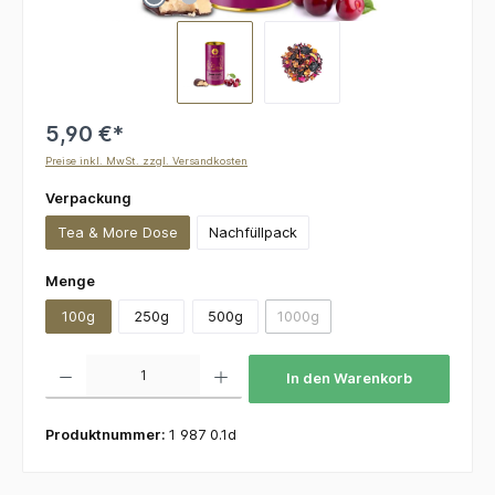
5,90 €*
Preise inkl. MwSt. zzgl. Versandkosten
auswählen
Verpackung
Tea & More Dose
Nachfüllpack
auswählen
Menge
100g
250g
500g
1000g
(Diese Option ist zurzeit nicht v
Produkt Anzahl: Gib den gewünschten Wert ein oder benutze die Schaltflächen um die 
In den Warenkorb
Produktnummer:
1 987 0.1d