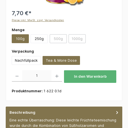
7,70 €*
Preise inkl. MwSt. zzgl. Versandkosten
auswählen
Menge
100g
250g
500g
1000g
(Diese Option ist zurzeit nicht verfügbar.)
(Diese Option ist zurzeit nicht v
auswählen
Verpackung
Nachfüllpack
Tea & More Dose
Produkt Anzahl: Gib den gewünschten Wert ein oder benutze die Schaltflächen um die 
In den Warenkorb
Produktnummer:
1 622 0.1d
Beschreibung
Eine echte Überraschung: Diese leichte Früchteteemischung
wurde durch die Kombination von Süßholzaromen und