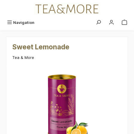
alt springen
Navigation
Sweet Lemonade
Tea & More
Bildergalerie überspringen