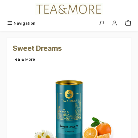
alt springen
Navigation
Sweet Dreams
Tea & More
Bildergalerie überspringen