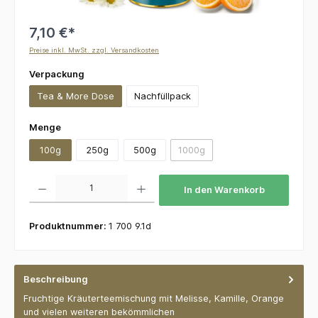
7,10 €*
Preise inkl. MwSt. zzgl. Versandkosten
auswählen
Verpackung
Tea & More Dose
Nachfüllpack
auswählen
Menge
100g
250g
500g
1000g
(Diese Option ist zurzeit nicht v
Produkt Anzahl: Gib den gewünschten Wert ein oder benutze die Schaltflächen um die 
In den Warenkorb
Produktnummer:
1 700 9.1d
Beschreibung
Fruchtige Kräuterteemischung mit Melisse, Kamille, Orange
und vielen weiteren bekömmlichen