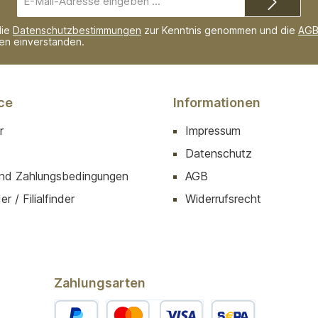
Mail-
Adresse*
die
Datenschutzbestimmungen
zur Kenntnis genommen und die
AG
nen einverstanden.
ce
Informationen
r
Impressum
Datenschutz
nd Zahlungsbedingungen
AGB
r / Filialfinder
Widerrufsrecht
Zahlungsarten