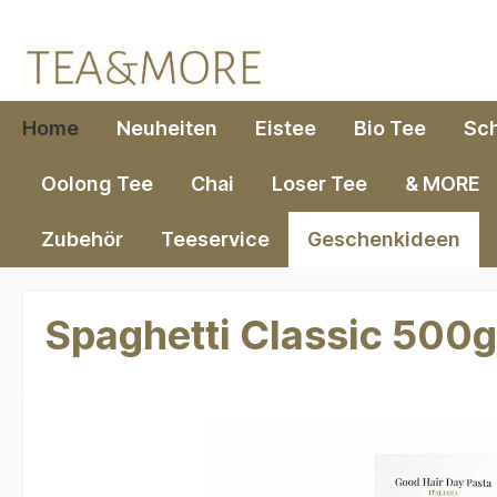
springen
Zur Hauptnavigation springen
Home
Neuheiten
Eistee
Bio Tee
Sc
Oolong Tee
Chai
Loser Tee
& MORE
Zubehör
Teeservice
Geschenkideen
Spaghetti Classic 500g
Bildergalerie überspringen