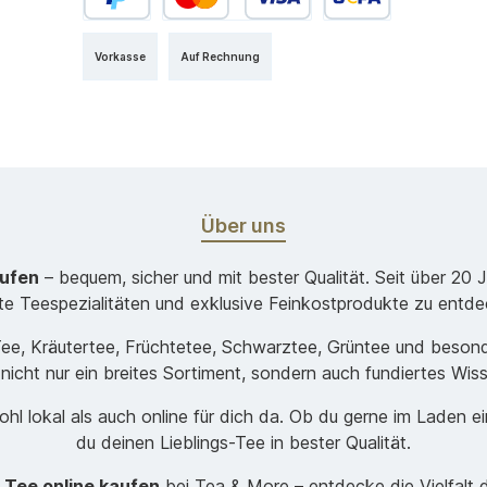
Vorkasse
Auf Rechnung
Über uns
aufen
– bequem, sicher und mit bester Qualität. Seit über 20 
ste Teespezialitäten und exklusive Feinkostprodukte zu entde
-Tee, Kräutertee, Früchtetee, Schwarztee, Grüntee und beso
 nicht nur ein breites Sortiment, sondern auch fundiertes Wis
hl lokal als auch online für dich da. Ob du gerne im Laden e
du deinen Lieblings-Tee in bester Qualität.
t
Tee online kaufen
bei Tea & More – entdecke die Vielfalt 