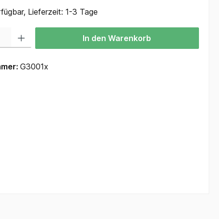
fügbar, Lieferzeit: 1-3 Tage
 Gib den gewünschten Wert ein oder benutze die Schaltflächen um die Anzah
In den Warenkorb
mmer:
G3001x