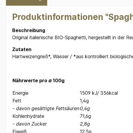
Produktinformationen "Spagh
Beschreibung
Original italienische BIO-Spaghetti, hergestellt in der
Zutaten
Hartweizengrieß*, Wasser / *aus kontrolliert biologis
Nährwerte pro ∅ 100g
Energie
1509 kJ/ 356kcal
Fett
1,4g
- davon gesättigte Fettsäuren
0,4g
Kohlenhydrate
71,6g
- davon Zucker
2,8g
Eiweiß
12,5g