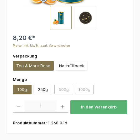
8,20 €*
Preise inkl. MwSt. zzgl. Versandkosten
auswählen
Verpackung
Tea & More Dose
Nachfüllpack
auswählen
Menge
100g
250g
500g
1000g
(Diese Option ist zurzeit nicht verfügbar.)
(Diese Option ist zurzeit nicht v
Produkt Anzahl: Gib den gewünschten Wert ein oder benutze die Schaltflächen um die 
In den Warenkorb
Produktnummer:
1 268 0.1d