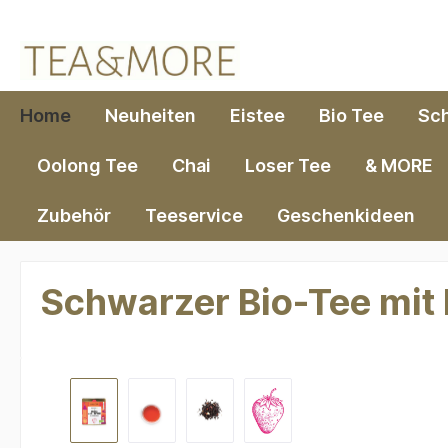
springen
Zur Hauptnavigation springen
Home
Neuheiten
Eistee
Bio Tee
Sc
Oolong Tee
Chai
Loser Tee
& MORE
Zubehör
Teeservice
Geschenkideen
Schwarzer Bio-Tee mit
Bildergalerie überspringen