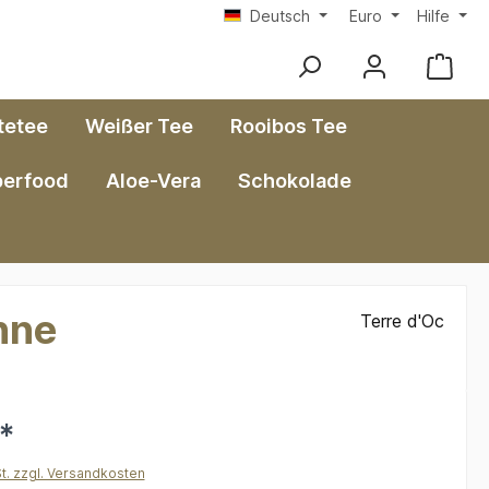
Deutsch
Euro
Hilfe
tetee
Weißer Tee
Rooibos Tee
perfood
Aloe-Vera
Schokolade
nne
Terre d'Oc
*
St. zzgl. Versandkosten