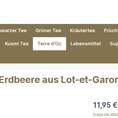
hwarzer Tee
Grüner Tee
Kräutertee
Früch
Kusmi Tea
Terre d'Oc
Lebensmittel
Su
 Erdbeere aus Lot-et-Garo
11,95 €
Preise inkl. Mw