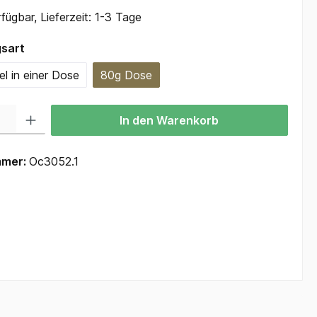
fügbar, Lieferzeit: 1-3 Tage
auswählen
sart
l in einer Dose
80g Dose
 Gib den gewünschten Wert ein oder benutze die Schaltflächen um die Anzah
In den Warenkorb
mmer:
Oc3052.1