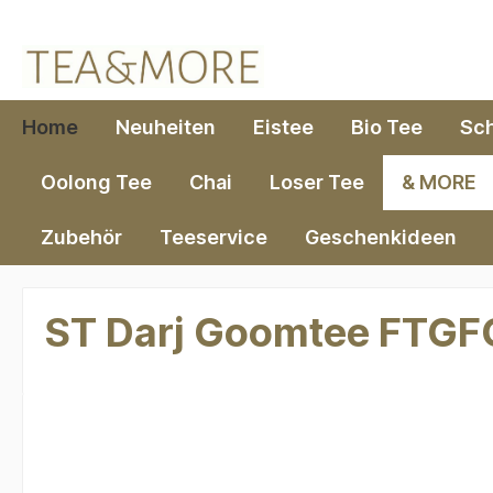
springen
Zur Hauptnavigation springen
Home
Neuheiten
Eistee
Bio Tee
Sc
Oolong Tee
Chai
Loser Tee
& MORE
Zubehör
Teeservice
Geschenkideen
ST Darj Goomtee FTGFO
Bildergalerie überspringen