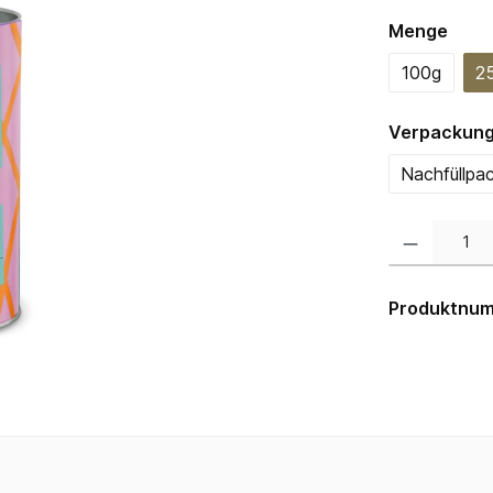
ausw
Menge
100g
2
Verpackun
Nachfüllpa
Produkt Anzahl:
Produktnu