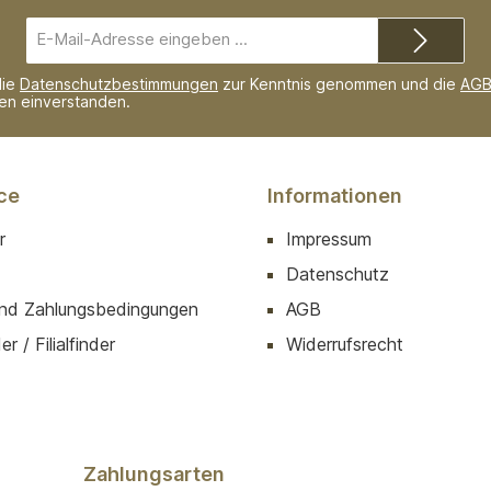
E-
Mail-
Adresse*
die
Datenschutzbestimmungen
zur Kenntnis genommen und die
AG
nen einverstanden.
ce
Informationen
r
Impressum
Datenschutz
nd Zahlungsbedingungen
AGB
r / Filialfinder
Widerrufsrecht
Zahlungsarten