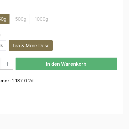
ählen
50g
500g
1000g
(Diese Option ist zurzeit nicht verfügbar.)
(Diese Option ist zurzeit nicht verfügbar.)
auswählen
g
ck
Tea & More Dose
 Gib den gewünschten Wert ein oder benutze die Schaltflächen um die Anzah
In den Warenkorb
mmer:
1 187 0.2d