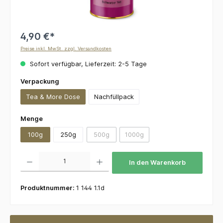
4,90 €*
Preise inkl. MwSt. zzgl. Versandkosten
Sofort verfügbar, Lieferzeit: 2-5 Tage
auswählen
Verpackung
Tea & More Dose
Nachfüllpack
auswählen
Menge
100g
250g
500g
1000g
(Diese Option ist zurzeit nicht verfügbar.)
(Diese Option ist zurzeit nicht v
Produkt Anzahl: Gib den gewünschten Wert ein oder benutze die Schaltflächen um die 
In den Warenkorb
Produktnummer:
1 144 1.1d