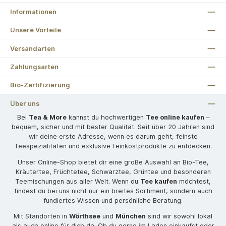
Informationen
Unsere Vorteile
Versandarten
Zahlungsarten
Bio-Zertifizierung
Über uns
Bei
Tea & More
kannst du hochwertigen
Tee online kaufen
–
bequem, sicher und mit bester Qualität. Seit über 20 Jahren sind
wir deine erste Adresse, wenn es darum geht, feinste
Teespezialitäten und exklusive Feinkostprodukte zu entdecken.
Unser Online-Shop bietet dir eine große Auswahl an Bio-Tee,
Kräutertee, Früchtetee, Schwarztee, Grüntee und besonderen
Teemischungen aus aller Welt. Wenn du
Tee kaufen
möchtest,
findest du bei uns nicht nur ein breites Sortiment, sondern auch
fundiertes Wissen und persönliche Beratung.
Mit Standorten in
Wörthsee
und
München
sind wir sowohl lokal
als auch online für dich da. Ob du gerne im Laden einkaufst oder