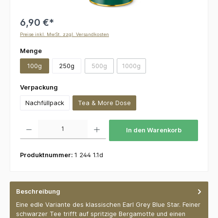
6,90 €*
Preise inkl. MwSt. zzgl. Versandkosten
auswählen
Menge
100g
250g
500g
1000g
(Diese Option ist zurzeit nicht verfügbar.)
(Diese Option ist zurzeit nicht v
auswählen
Verpackung
Nachfüllpack
Tea & More Dose
Produkt Anzahl: Gib den gewünschten Wert ein oder benutze die Schaltflächen um die 
In den Warenkorb
Produktnummer:
1 244 1.1d
Beschreibung
Eine edle Variante des klassischen Earl Grey Blue Star. Feiner
schwarzer Tee trifft auf spritzige Bergamotte und einen